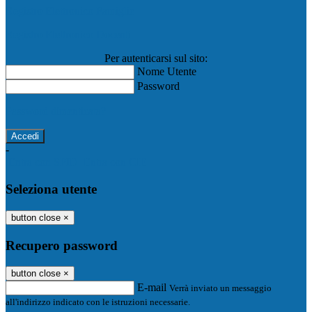
Registro Elettronico Famiglie
Registro Elettronico Docenti
Per autenticarsi sul sito:
Nome Utente
Password
Password dimenticata?
-
Entra con SPID
Entra con CIE
Seleziona utente
button close
×
Recupero password
button close
×
E-mail
Verrà inviato un messaggio
all'indirizzo indicato con le istruzioni necessarie.