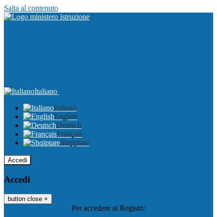
Salta al contenuto
Italiano
Italiano
English
Deutsch
Français
Shqiptare
Accedi
Accedi
button close
×
Per accedere ai Registri: