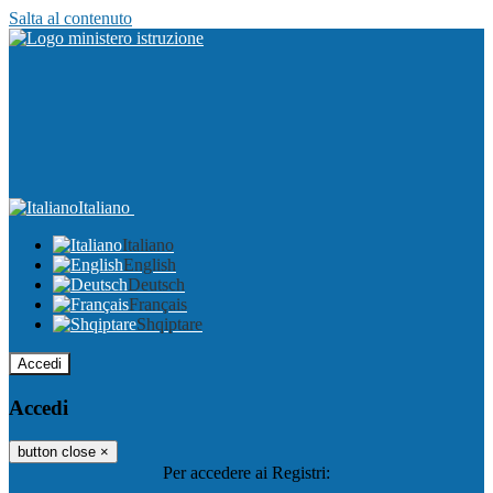
Salta al contenuto
Italiano
Italiano
English
Deutsch
Français
Shqiptare
Accedi
Accedi
button close
×
Per accedere ai Registri: