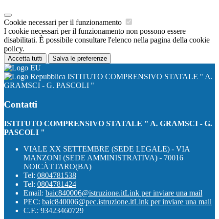
Cookie necessari per il funzionamento
I cookie necessari per il funzionamento non possono essere
disabilitati. È possibile consultare l'elenco nella pagina della cookie
policy.
Accetta tutti
Salva le preferenze
ISTITUTO COMPRENSIVO STATALE " A.
GRAMSCI - G. PASCOLI "
Contatti
ISTITUTO COMPRENSIVO STATALE " A. GRAMSCI - G.
PASCOLI "
VIALE XX SETTEMBRE (SEDE LEGALE) - VIA
MANZONI (SEDE AMMINISTRATIVA) - 70016
NOICÀTTARO(BA)
Tel:
0804781538
Tel:
0804781424
Email:
baic840006@istruzione.it
Link per inviare una mail
PEC:
baic840006@pec.istruzione.it
Link per inviare una mail
C.F.: 93423460729