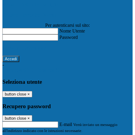
Registro Elettronico Famiglie
Registro Elettronico Docenti
Per autenticarsi sul sito:
Nome Utente
Password
Password dimenticata?
-
Entra con SPID
Entra con CIE
Seleziona utente
button close
×
Recupero password
button close
×
E-mail
Verrà inviato un messaggio
all'indirizzo indicato con le istruzioni necessarie.