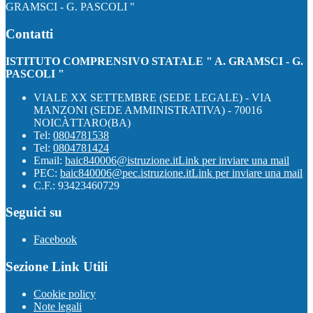
GRAMSCI - G. PASCOLI "
Contatti
ISTITUTO COMPRENSIVO STATALE " A. GRAMSCI - G.
PASCOLI "
VIALE XX SETTEMBRE (SEDE LEGALE) - VIA
MANZONI (SEDE AMMINISTRATIVA) - 70016
NOICÀTTARO(BA)
Tel:
0804781538
Tel:
0804781424
Email:
baic840006@istruzione.it
Link per inviare una mail
PEC:
baic840006@pec.istruzione.it
Link per inviare una mail
C.F.: 93423460729
Seguici su
Facebook
Sezione Link Utili
Cookie policy
Note legali