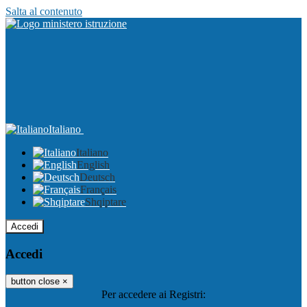
Salta al contenuto
Italiano
Italiano
English
Deutsch
Français
Shqiptare
Accedi
Accedi
button close
×
Per accedere ai Registri: