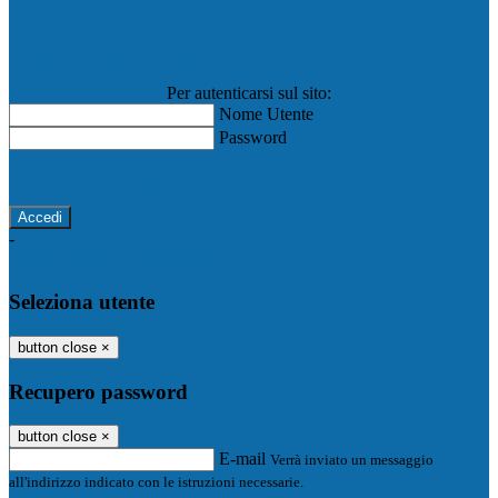
Registro Elettronico Famiglie
Registro Elettronico Docenti
Per autenticarsi sul sito:
Nome Utente
Password
Password dimenticata?
-
Entra con SPID
Entra con CIE
Seleziona utente
button close
×
Recupero password
button close
×
E-mail
Verrà inviato un messaggio
all'indirizzo indicato con le istruzioni necessarie.