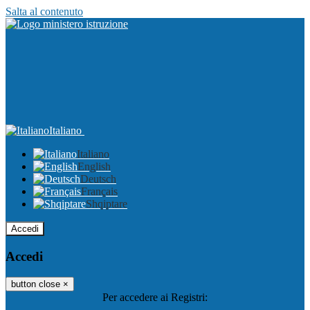
Salta al contenuto
Italiano
Italiano
English
Deutsch
Français
Shqiptare
Accedi
Accedi
button close
×
Per accedere ai Registri: