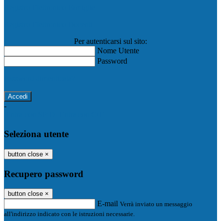
Registro Elettronico Famiglie
Registro Elettronico Docenti
Per autenticarsi sul sito:
Nome Utente
Password
Password dimenticata?
-
Entra con SPID
Entra con CIE
Seleziona utente
button close
×
Recupero password
button close
×
E-mail
Verrà inviato un messaggio
all'indirizzo indicato con le istruzioni necessarie.