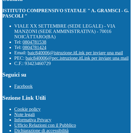
ISTITUTO COMPRENSIVO STATALE " A. GRAMSCI - G.
PASCOLI "
VIALE XX SETTEMBRE (SEDE LEGALE) - VIA
MANZONI (SEDE AMMINISTRATIVA) - 70016
NOICÀTTARO(BA)
Tel:
0804781538
Tel:
0804781424
Email:
baic840006@istruzione.it
Link per inviare una mail
PEC:
baic840006@pec.istruzione.it
Link per inviare una mail
C.F.: 93423460729
Seguici su
Facebook
Sezione Link Utili
Cookie policy
Note legali
Informativa Privacy
Ufficio Relazioni con il Pubblico
Dichiarazione di accessibilità