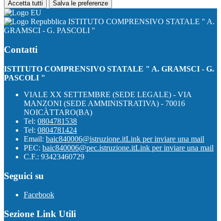
Accetta tutti
Salva le preferenze
ISTITUTO COMPRENSIVO STATALE " A.
GRAMSCI - G. PASCOLI "
Contatti
ISTITUTO COMPRENSIVO STATALE " A. GRAMSCI - G.
PASCOLI "
VIALE XX SETTEMBRE (SEDE LEGALE) - VIA
MANZONI (SEDE AMMINISTRATIVA) - 70016
NOICÀTTARO(BA)
Tel:
0804781538
Tel:
0804781424
Email:
baic840006@istruzione.it
Link per inviare una mail
PEC:
baic840006@pec.istruzione.it
Link per inviare una mail
C.F.: 93423460729
Seguici su
Facebook
Sezione Link Utili