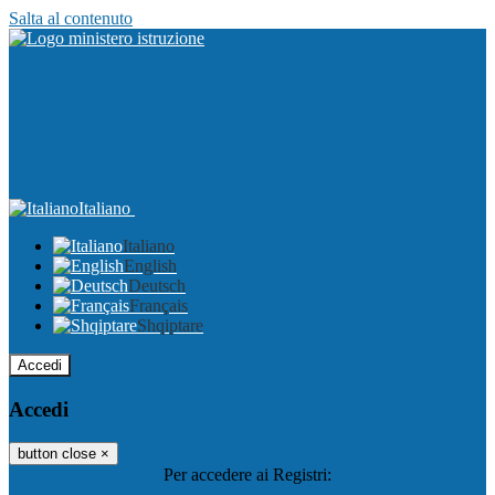
Salta al contenuto
Italiano
Italiano
English
Deutsch
Français
Shqiptare
Accedi
Accedi
button close
×
Per accedere ai Registri: