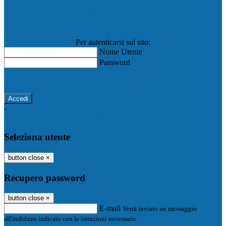
Registro Elettronico Famiglie
Registro Elettronico Docenti
Per autenticarsi sul sito:
Nome Utente
Password
Password dimenticata?
-
Entra con SPID
Entra con CIE
Seleziona utente
button close
×
Recupero password
button close
×
E-mail
Verrà inviato un messaggio
all'indirizzo indicato con le istruzioni necessarie.