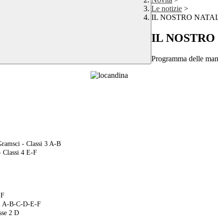
Le notizie
>
IL NOSTRO NATA
IL NOSTRO
Programma delle manif
 Gramsci - Classi 3 A-B
- Classi 4 E-F
E-F
i 2 A-B-C-D-E-F
sse 2 D