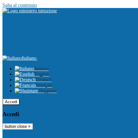
Salta al contenuto
Italiano
Italiano
English
Deutsch
Français
Shqiptare
Accedi
Accedi
button close
×