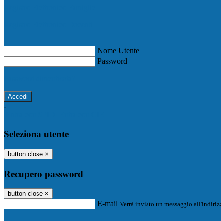
Registro Elettronico Famiglie
Registro Elettronico Docenti
Nome Utente
Password
Password dimenticata?
-
Entra con SPID
Entra con CIE
Seleziona utente
button close
×
Recupero password
button close
×
E-mail
Verrà inviato un messaggio all'indirizz