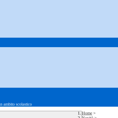
in ambito scolastico
Home
>
Novità
>