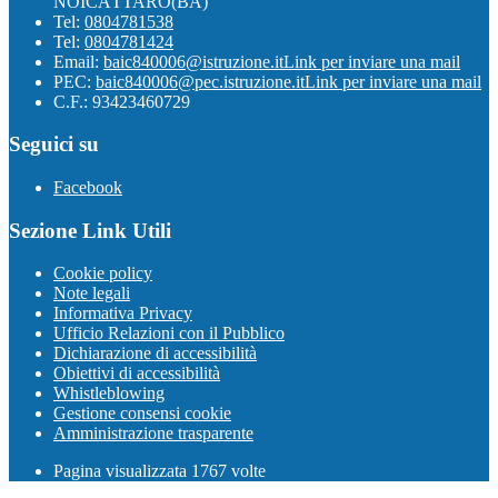
NOICÀTTARO(BA)
Tel:
0804781538
Tel:
0804781424
Email:
baic840006@istruzione.it
Link per inviare una mail
PEC:
baic840006@pec.istruzione.it
Link per inviare una mail
C.F.: 93423460729
Seguici su
Facebook
Sezione Link Utili
Cookie policy
Note legali
Informativa Privacy
Ufficio Relazioni con il Pubblico
Dichiarazione di accessibilità
Obiettivi di accessibilità
Whistleblowing
Gestione consensi cookie
Amministrazione trasparente
Pagina visualizzata
1767
volte