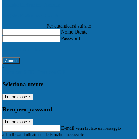
Registro Elettronico Famiglie
Registro Elettronico Docenti
Per autenticarsi sul sito:
Nome Utente
Password
Password dimenticata?
-
Entra con SPID
Entra con CIE
Seleziona utente
button close
×
Recupero password
button close
×
E-mail
Verrà inviato un messaggio
all'indirizzo indicato con le istruzioni necessarie.