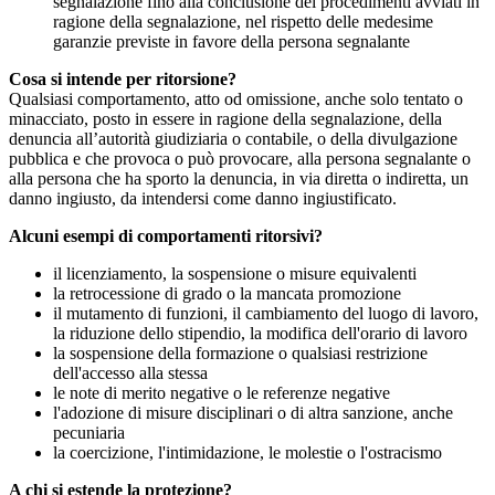
segnalazione fino alla conclusione dei procedimenti avviati in
ragione della segnalazione, nel rispetto delle medesime
garanzie previste in favore della persona segnalante
Cosa si intende per ritorsione?
Qualsiasi comportamento, atto od omissione, anche solo tentato o
minacciato, posto in essere in ragione della segnalazione, della
denuncia all’autorità giudiziaria o contabile, o della divulgazione
pubblica e che provoca o può provocare, alla persona segnalante o
alla persona che ha sporto la denuncia, in via diretta o indiretta, un
danno ingiusto, da intendersi come danno ingiustificato.
Alcuni esempi di comportamenti ritorsivi?
il licenziamento, la sospensione o misure equivalenti
la retrocessione di grado o la mancata promozione
il mutamento di funzioni, il cambiamento del luogo di lavoro,
la riduzione dello stipendio, la modifica dell'orario di lavoro
la sospensione della formazione o qualsiasi restrizione
dell'accesso alla stessa
le note di merito negative o le referenze negative
l'adozione di misure disciplinari o di altra sanzione, anche
pecuniaria
la coercizione, l'intimidazione, le molestie o l'ostracismo
A chi si estende la protezione?