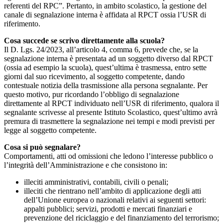
referenti del RPC”. Pertanto, in ambito scolastico, la gestione del
canale di segnalazione interna è affidata al RPCT ossia l’USR di
riferimento.
Cosa succede se scrivo direttamente alla scuola?
Il D. Lgs. 24/2023, all’articolo 4, comma 6, prevede che, se la
segnalazione interna è presentata ad un soggetto diverso dal RPCT
(ossia ad esempio la scuola), quest’ultima è trasmessa, entro sette
giorni dal suo ricevimento, al soggetto competente, dando
contestuale notizia della trasmissione alla persona segnalante. Per
questo motivo, pur ricordando l’obbligo di segnalazione
direttamente al RPCT individuato nell’USR di riferimento, qualora il
segnalante scrivesse al presente Istituto Scolastico, quest’ultimo avrà
premura di trasmettere la segnalazione nei tempi e modi previsti per
legge al soggetto competente.
Cosa si può segnalare?
Comportamenti, atti od omissioni che ledono l’interesse pubblico o
l’integrità dell’Amministrazione e che consistono in:
illeciti amministrativi, contabili, civili o penali;
illeciti che rientrano nell’ambito di applicazione degli atti
dell’Unione europea o nazionali relativi ai seguenti settori:
appalti pubblici; servizi, prodotti e mercati finanziari e
prevenzione del riciclaggio e del finanziamento del terrorismo;