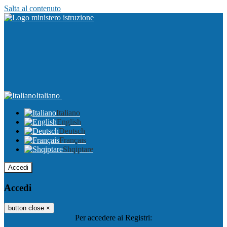
Salta al contenuto
Italiano
Italiano
English
Deutsch
Français
Shqiptare
Accedi
Accedi
button close
×
Per accedere ai Registri: