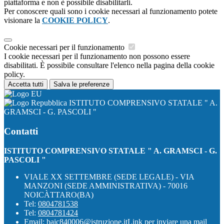
piattaforma e non è possibile disabilitarli.
Per conoscere quali sono i cookie necessari al funzionamento potete
visionare la
COOKIE POLICY
.
Cookie necessari per il funzionamento
I cookie necessari per il funzionamento non possono essere
disabilitati. È possibile consultare l'elenco nella pagina della cookie
policy.
Accetta tutti
Salva le preferenze
ISTITUTO COMPRENSIVO STATALE " A.
GRAMSCI - G. PASCOLI "
Contatti
ISTITUTO COMPRENSIVO STATALE " A. GRAMSCI - G.
PASCOLI "
VIALE XX SETTEMBRE (SEDE LEGALE) - VIA
MANZONI (SEDE AMMINISTRATIVA) - 70016
NOICÀTTARO(BA)
Tel:
0804781538
Tel:
0804781424
Email:
baic840006@istruzione.it
Link per inviare una mail