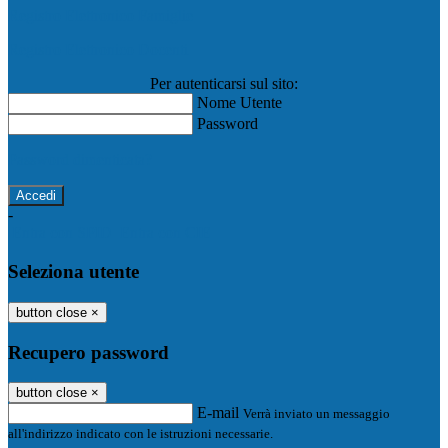
Registro Elettronico Famiglie
Registro Elettronico Docenti
Per autenticarsi sul sito:
Nome Utente
Password
Password dimenticata?
-
Entra con SPID
Entra con CIE
Seleziona utente
button close
×
Recupero password
button close
×
E-mail
Verrà inviato un messaggio
all'indirizzo indicato con le istruzioni necessarie.