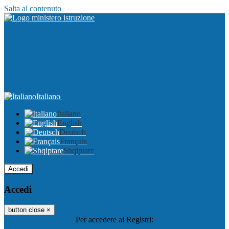
Salta al contenuto
Italiano
Italiano
English
Deutsch
Français
Shqiptare
Accedi
Accedi
button close
×
Per accedere ai Registri: