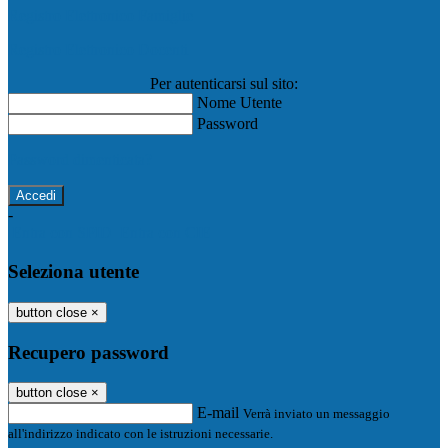
Registro Elettronico Famiglie
Registro Elettronico Docenti
Per autenticarsi sul sito:
Nome Utente
Password
Password dimenticata?
-
Entra con SPID
Entra con CIE
Seleziona utente
button close
×
Recupero password
button close
×
E-mail
Verrà inviato un messaggio
all'indirizzo indicato con le istruzioni necessarie.