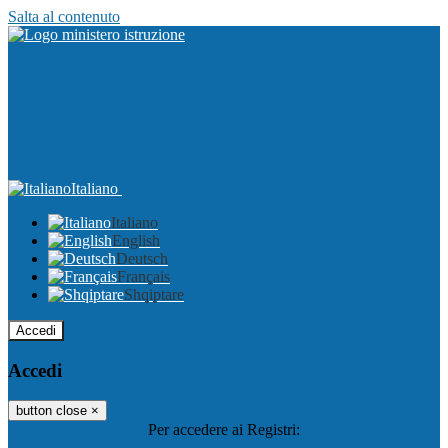
Salta al contenuto
Italiano
Italiano
English
Deutsch
Français
Shqiptare
Accedi
Accedi
button close
×
Per accedere ai Registri: