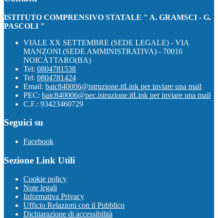
ISTITUTO COMPRENSIVO STATALE " A. GRAMSCI - G.
PASCOLI "
VIALE XX SETTEMBRE (SEDE LEGALE) - VIA
MANZONI (SEDE AMMINISTRATIVA) - 70016
NOICÀTTARO(BA)
Tel:
0804781538
Tel:
0804781424
Email:
baic840006@istruzione.it
Link per inviare una mail
PEC:
baic840006@pec.istruzione.it
Link per inviare una mail
C.F.: 93423460729
Seguici su
Facebook
Sezione Link Utili
Cookie policy
Note legali
Informativa Privacy
Ufficio Relazioni con il Pubblico
Dichiarazione di accessibilità