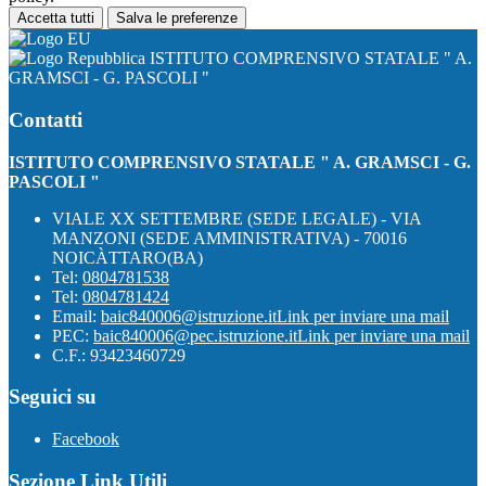
Accetta tutti
Salva le preferenze
ISTITUTO COMPRENSIVO STATALE " A.
GRAMSCI - G. PASCOLI "
Contatti
ISTITUTO COMPRENSIVO STATALE " A. GRAMSCI - G.
PASCOLI "
VIALE XX SETTEMBRE (SEDE LEGALE) - VIA
MANZONI (SEDE AMMINISTRATIVA) - 70016
NOICÀTTARO(BA)
Tel:
0804781538
Tel:
0804781424
Email:
baic840006@istruzione.it
Link per inviare una mail
PEC:
baic840006@pec.istruzione.it
Link per inviare una mail
C.F.: 93423460729
Seguici su
Facebook
Sezione Link Utili