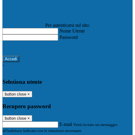
Registro Elettronico Famiglie
Registro Elettronico Docenti
Per autenticarsi sul sito:
Nome Utente
Password
Password dimenticata?
-
Entra con SPID
Entra con CIE
Seleziona utente
button close
×
Recupero password
button close
×
E-mail
Verrà inviato un messaggio
all'indirizzo indicato con le istruzioni necessarie.