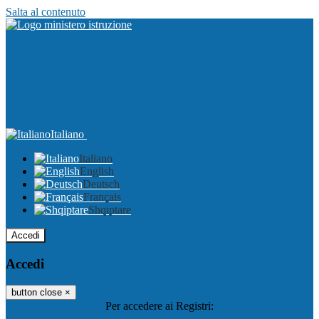
Salta al contenuto
Italiano
Italiano
English
Deutsch
Français
Shqiptare
Accedi
Accedi
button close
×
Per accedere ai Registri: