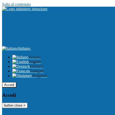
Salta al contenuto
Italiano
Italiano
English
Deutsch
Français
Shqiptare
Accedi
Accedi
button close
×