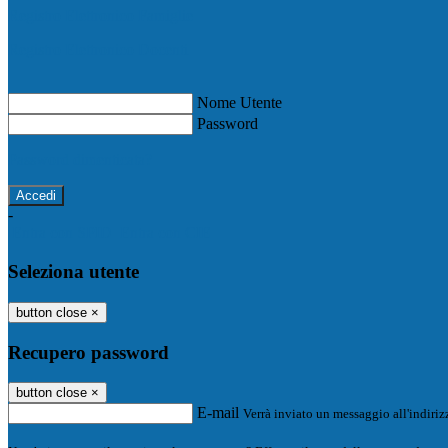
Registro Elettronico Famiglie
Registro Elettronico Docenti
Nome Utente
Password
Password dimenticata?
-
Entra con SPID
Entra con CIE
Seleziona utente
button close
×
Recupero password
button close
×
E-mail
Verrà inviato un messaggio all'indirizz