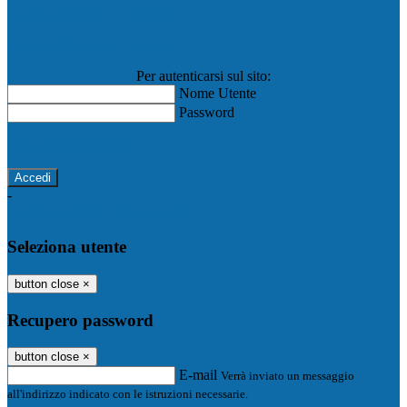
Registro Elettronico Famiglie
Registro Elettronico Docenti
Per autenticarsi sul sito:
Nome Utente
Password
Password dimenticata?
-
Entra con SPID
Entra con CIE
Seleziona utente
button close
×
Recupero password
button close
×
E-mail
Verrà inviato un messaggio
all'indirizzo indicato con le istruzioni necessarie.