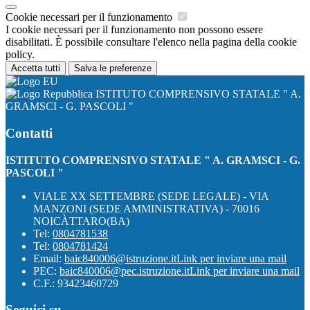
Cookie necessari per il funzionamento
I cookie necessari per il funzionamento non possono essere
disabilitati. È possibile consultare l'elenco nella pagina della cookie
policy.
Accetta tutti
Salva le preferenze
ISTITUTO COMPRENSIVO STATALE " A.
GRAMSCI - G. PASCOLI "
Contatti
ISTITUTO COMPRENSIVO STATALE " A. GRAMSCI - G.
PASCOLI "
VIALE XX SETTEMBRE (SEDE LEGALE) - VIA
MANZONI (SEDE AMMINISTRATIVA) - 70016
NOICÀTTARO(BA)
Tel:
0804781538
Tel:
0804781424
Email:
baic840006@istruzione.it
Link per inviare una mail
PEC:
baic840006@pec.istruzione.it
Link per inviare una mail
C.F.: 93423460729
Seguici su