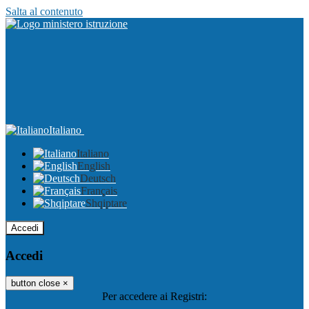
Salta al contenuto
Italiano
Italiano
English
Deutsch
Français
Shqiptare
Accedi
Accedi
button close
×
Per accedere ai Registri: