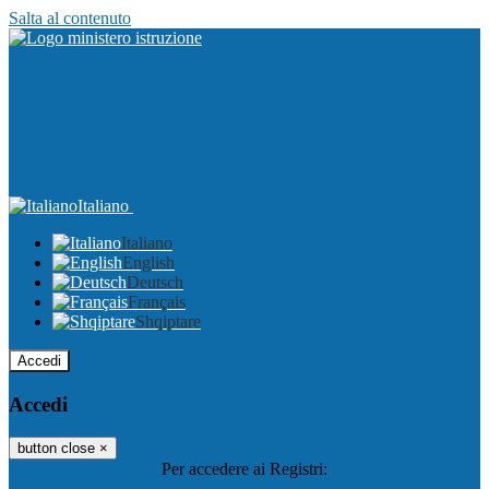
Salta al contenuto
Italiano
Italiano
English
Deutsch
Français
Shqiptare
Accedi
Accedi
button close
×
Per accedere ai Registri: