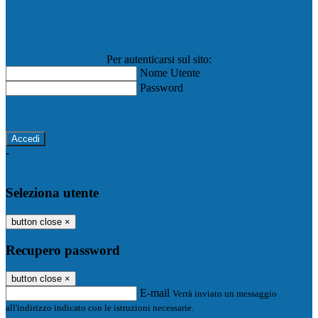
Registro Elettronico Famiglie
Registro Elettronico Docenti
Per autenticarsi sul sito:
Nome Utente
Password
Password dimenticata?
-
Entra con SPID
Entra con CIE
Seleziona utente
button close
×
Recupero password
button close
×
E-mail
Verrà inviato un messaggio
all'indirizzo indicato con le istruzioni necessarie.