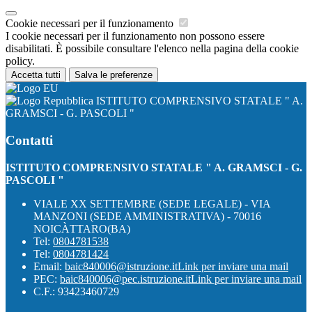
Cookie necessari per il funzionamento
I cookie necessari per il funzionamento non possono essere
disabilitati. È possibile consultare l'elenco nella pagina della cookie
policy.
Accetta tutti
Salva le preferenze
ISTITUTO COMPRENSIVO STATALE " A.
GRAMSCI - G. PASCOLI "
Contatti
ISTITUTO COMPRENSIVO STATALE " A. GRAMSCI - G.
PASCOLI "
VIALE XX SETTEMBRE (SEDE LEGALE) - VIA
MANZONI (SEDE AMMINISTRATIVA) - 70016
NOICÀTTARO(BA)
Tel:
0804781538
Tel:
0804781424
Email:
baic840006@istruzione.it
Link per inviare una mail
PEC:
baic840006@pec.istruzione.it
Link per inviare una mail
C.F.: 93423460729