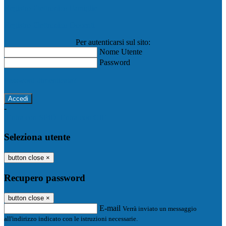
Registro Elettronico Famiglie
Registro Elettronico Docenti
Per autenticarsi sul sito:
Nome Utente
Password
Password dimenticata?
-
Entra con SPID
Entra con CIE
Seleziona utente
button close
×
Recupero password
button close
×
E-mail
Verrà inviato un messaggio
all'indirizzo indicato con le istruzioni necessarie.