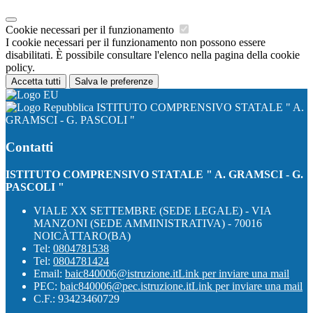
Cookie necessari per il funzionamento
I cookie necessari per il funzionamento non possono essere
disabilitati. È possibile consultare l'elenco nella pagina della cookie
policy.
Accetta tutti
Salva le preferenze
ISTITUTO COMPRENSIVO STATALE " A.
GRAMSCI - G. PASCOLI "
Contatti
ISTITUTO COMPRENSIVO STATALE " A. GRAMSCI - G.
PASCOLI "
VIALE XX SETTEMBRE (SEDE LEGALE) - VIA
MANZONI (SEDE AMMINISTRATIVA) - 70016
NOICÀTTARO(BA)
Tel:
0804781538
Tel:
0804781424
Email:
baic840006@istruzione.it
Link per inviare una mail
PEC:
baic840006@pec.istruzione.it
Link per inviare una mail
C.F.: 93423460729