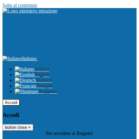
Salta al contenuto
Italiano
Italiano
English
Deutsch
Français
Shqiptare
Accedi
Accedi
button close
×
Per accedere ai Registri: