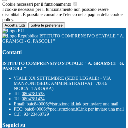
Cookie necessari per il funzionamento
I cookie necessari per il funzionamento non possono essere
disabilitati. È possibile consultare l'elenco nella pagina della cookie
policy.
Accetta tutti
Salva le preferenze
ISTITUTO COMPRENSIVO STATALE " A.
GRAMSCI - G. PASCOLI "
Contatti
ISTITUTO COMPRENSIVO STATALE " A. GRAMSCI - G.
PASCOLI "
VIALE XX SETTEMBRE (SEDE LEGALE) - VIA
MANZONI (SEDE AMMINISTRATIVA) - 70016
NOICÀTTARO(BA)
Tel:
0804781538
Tel:
0804781424
Email:
baic840006@istruzione.it
Link per inviare una mail
PEC:
baic840006@pec.istruzione.it
Link per inviare una mail
C.F.: 93423460729
Seguici su