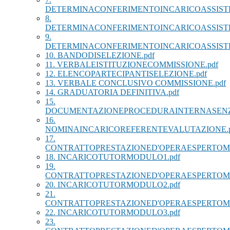
DETERMINACONFERIMENTOINCARICOASSISTE
8.
DETERMINACONFERIMENTOINCARICOASSISTE
9.
DETERMINACONFERIMENTOINCARICOASSISTE
10. BANDODISELEZIONE.pdf
11. VERBALEISTITUZIONECOMMISSIONE.pdf
12. ELENCOPARTECIPANTISELEZIONE.pdf
13. VERBALE CONCLUSIVO COMMISSIONE.pdf
14. GRADUATORIA DEFINITIVA.pdf
15.
DOCUMENTAZIONEPROCEDURAINTERNASENZA
16.
NOMINAINCARICOREFERENTEVALUTAZIONE.p
17.
CONTRATTOPRESTAZIONED'OPERAESPERTOM
18. INCARICOTUTORMODULO1.pdf
19.
CONTRATTOPRESTAZIONED'OPERAESPERTOM
20. INCARICOTUTORMODULO2.pdf
21.
CONTRATTOPRESTAZIONED'OPERAESPERTOM
22. INCARICOTUTORMODULO3.pdf
23.