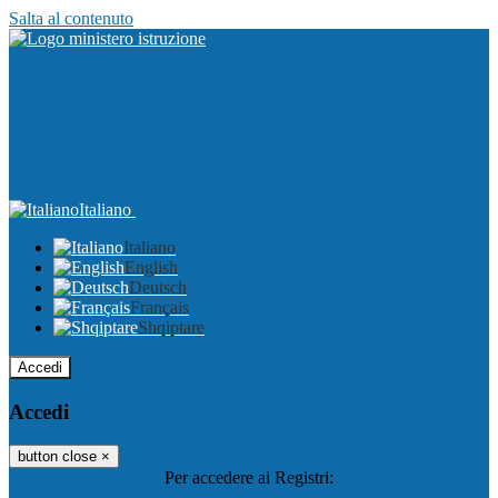
Salta al contenuto
Italiano
Italiano
English
Deutsch
Français
Shqiptare
Accedi
Accedi
button close
×
Per accedere ai Registri: