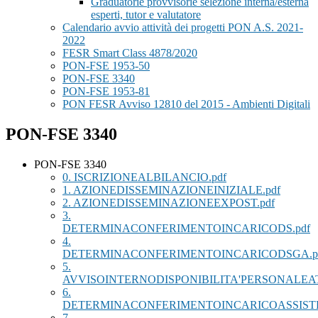
Graduatorie provvisorie selezione interna/esterna
esperti, tutor e valutatore
Calendario avvio attività dei progetti PON A.S. 2021-
2022
FESR Smart Class 4878/2020
PON-FSE 1953-50
PON-FSE 3340
PON-FSE 1953-81
PON FESR Avviso 12810 del 2015 - Ambienti Digitali
PON-FSE 3340
PON-FSE 3340
0. ISCRIZIONEALBILANCIO.pdf
1. AZIONEDISSEMINAZIONEINIZIALE.pdf
2. AZIONEDISSEMINAZIONEEXPOST.pdf
3.
DETERMINACONFERIMENTOINCARICODS.pdf
4.
DETERMINACONFERIMENTOINCARICODSGA.p
5.
AVVISOINTERNODISPONIBILITA'PERSONALEAT
6.
DETERMINACONFERIMENTOINCARICOASSISTE
7.