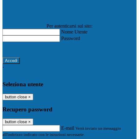
Registro Elettronico Famiglie
Registro Elettronico Docenti
Per autenticarsi sul sito:
Nome Utente
Password
Password dimenticata?
-
Entra con SPID
Entra con CIE
Seleziona utente
button close
×
Recupero password
button close
×
E-mail
Verrà inviato un messaggio
all'indirizzo indicato con le istruzioni necessarie.