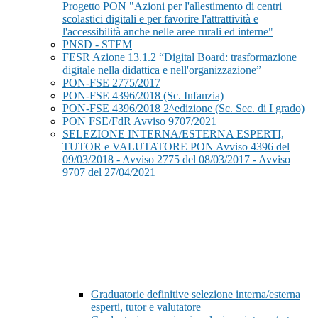
Progetto PON "Azioni per l'allestimento di centri
scolastici digitali e per favorire l'attrattività e
l'accessibilità anche nelle aree rurali ed interne"
PNSD - STEM
FESR Azione 13.1.2 “Digital Board: trasformazione
digitale nella didattica e nell'organizzazione”
PON-FSE 2775/2017
PON-FSE 4396/2018 (Sc. Infanzia)
PON-FSE 4396/2018 2^edizione (Sc. Sec. di I grado)
PON FSE/FdR Avviso 9707/2021
SELEZIONE INTERNA/ESTERNA ESPERTI,
TUTOR e VALUTATORE PON Avviso 4396 del
09/03/2018 - Avviso 2775 del 08/03/2017 - Avviso
9707 del 27/04/2021
Graduatorie definitive selezione interna/esterna
esperti, tutor e valutatore