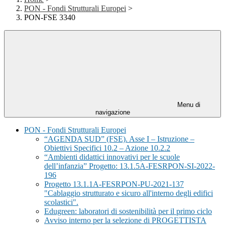
PON - Fondi Strutturali Europei
>
PON-FSE 3340
Menu di
navigazione
PON - Fondi Strutturali Europei
“AGENDA SUD” (FSE). Asse I – Istruzione –
Obiettivi Specifici 10.2 – Azione 10.2.2
“Ambienti didattici innovativi per le scuole
dell’infanzia” Progetto: 13.1.5A-FESRPON-SI-2022-
196
Progetto 13.1.1A-FESRPON-PU-2021-137
"Cablaggio strutturato e sicuro all'interno degli edifici
scolastici".
Edugreen: laboratori di sostenibilità per il primo ciclo
Avviso interno per la selezione di PROGETTISTA