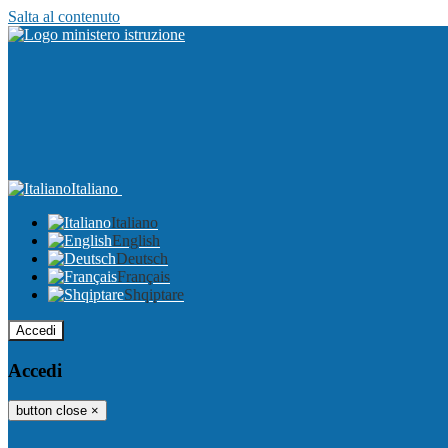
Salta al contenuto
Italiano
Italiano
English
Deutsch
Français
Shqiptare
Accedi
Accedi
button close
×