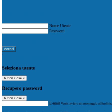
Registro Elettronico Famiglie
Registro Elettronico Docenti
Nome Utente
Password
Password dimenticata?
-
Entra con SPID
Entra con CIE
Seleziona utente
button close
×
Recupero password
button close
×
E-mail
Verrà inviato un messaggio all'indirizz