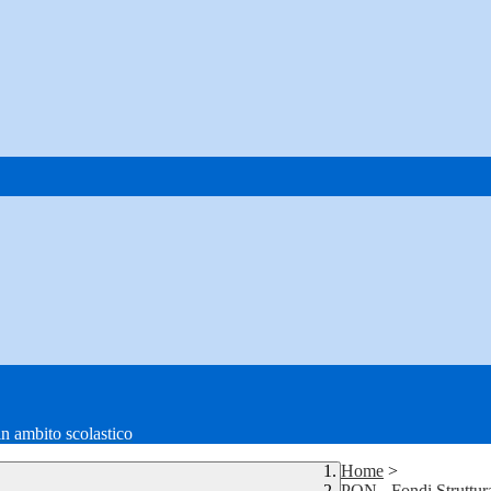
in ambito scolastico
Home
>
PON - Fondi Struttur