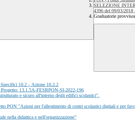
SELEZIONE INTER
4396 del 09/03/2018 
Graduatorie provvisori
pecifici 10.2 – Azione 10.2.2
nzia” Progetto: 13.1.5A-FESRPON-SI-2022-196
rato e sicuro all'interno degli edifici scolastici".
 "Azioni per l'allestimento di centri scolastici digitali e per favorire 
le nella didattica e nell'organizzazione”