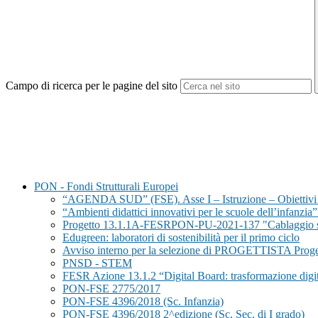
Campo di ricerca per le pagine del sito
PON - Fondi Strutturali Europei
“AGENDA SUD” (FSE). Asse I – Istruzione – Obiettivi S
“Ambienti didattici innovativi per le scuole dell’infa
Progetto 13.1.1A-FESRPON-PU-2021-137 "Cablaggio struttu
Edugreen: laboratori di sostenibilità per il primo ciclo
Avviso interno per la selezione di PROGETTISTA Progetto PON
PNSD - STEM
FESR Azione 13.1.2 “Digital Board: trasformazione digita
PON-FSE 2775/2017
PON-FSE 4396/2018 (Sc. Infanzia)
PON-FSE 4396/2018 2^edizione (Sc. Sec. di I grado)