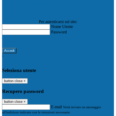
Registro Elettronico Famiglie
Registro Elettronico Docenti
Per autenticarsi sul sito:
Nome Utente
Password
Password dimenticata?
-
Entra con SPID
Entra con CIE
Seleziona utente
button close
×
Recupero password
button close
×
E-mail
Verrà inviato un messaggio
all'indirizzo indicato con le istruzioni necessarie.