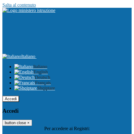
Salta al contenuto
Italiano
Italiano
English
Deutsch
Français
Shqiptare
Accedi
Accedi
button close
×
Per accedere ai Registri: