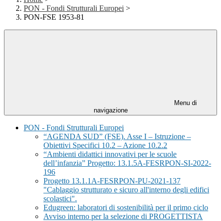
PON - Fondi Strutturali Europei
>
PON-FSE 1953-81
Menu di
navigazione
PON - Fondi Strutturali Europei
“AGENDA SUD” (FSE). Asse I – Istruzione –
Obiettivi Specifici 10.2 – Azione 10.2.2
“Ambienti didattici innovativi per le scuole
dell’infanzia” Progetto: 13.1.5A-FESRPON-SI-2022-
196
Progetto 13.1.1A-FESRPON-PU-2021-137
"Cablaggio strutturato e sicuro all'interno degli edifici
scolastici".
Edugreen: laboratori di sostenibilità per il primo ciclo
Avviso interno per la selezione di PROGETTISTA