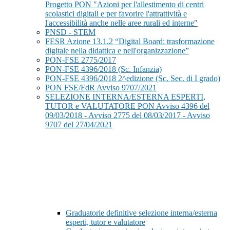
Progetto PON "Azioni per l'allestimento di centri
scolastici digitali e per favorire l'attrattività e
l'accessibilità anche nelle aree rurali ed interne"
PNSD - STEM
FESR Azione 13.1.2 “Digital Board: trasformazione
digitale nella didattica e nell'organizzazione”
PON-FSE 2775/2017
PON-FSE 4396/2018 (Sc. Infanzia)
PON-FSE 4396/2018 2^edizione (Sc. Sec. di I grado)
PON FSE/FdR Avviso 9707/2021
SELEZIONE INTERNA/ESTERNA ESPERTI,
TUTOR e VALUTATORE PON Avviso 4396 del
09/03/2018 - Avviso 2775 del 08/03/2017 - Avviso
9707 del 27/04/2021
Graduatorie definitive selezione interna/esterna
esperti, tutor e valutatore