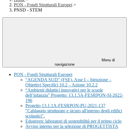
PON - Fondi Strutturali Europei
>
PNSD - STEM
Menu di
navigazione
PON - Fondi Strutturali Europei
“AGENDA SUD” (FSE). Asse I – Istruzione –
Obiettivi Specifici 10.2 – Azione 10.2.2
“Ambienti didattici innovativi per le scuole
dell’infanzia” Progetto: 13.1.5A-FESRPON-SI-2022-
196
Progetto 13.1.1A-FESRPON-PU-2021-137
"Cablaggio strutturato e sicuro all'interno degli edifici
scolastici".
Edugreen: laboratori di sostenibilità per il primo ciclo
Avviso interno per la selezione di PROGETTISTA