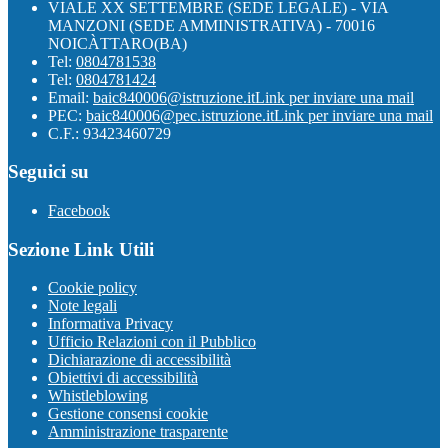
VIALE XX SETTEMBRE (SEDE LEGALE) - VIA
MANZONI (SEDE AMMINISTRATIVA) - 70016
NOICÀTTARO(BA)
Tel:
0804781538
Tel:
0804781424
Email:
baic840006@istruzione.it
Link per inviare una mail
PEC:
baic840006@pec.istruzione.it
Link per inviare una mail
C.F.: 93423460729
Seguici su
Facebook
Sezione Link Utili
Cookie policy
Note legali
Informativa Privacy
Ufficio Relazioni con il Pubblico
Dichiarazione di accessibilità
Obiettivi di accessibilità
Whistleblowing
Gestione consensi cookie
Amministrazione trasparente