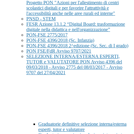
Progetto PON "Azioni per l'allestimento di centri
scolastici digitali e per favorire l'attrattività e
l'accessibilità anche nelle aree rurali ed interne"
PNSD - STEM
FESR Azione 13.1.2 “Digital Board: trasformazione
digitale nella didattica e nell'organizzazione”
PON-FSE 2775/2017
PON-FSE 4396/2018 (Sc. Infanzia)
PON-FSE 4396/2018 2^edizione (Sc. Sec. di I grado)
PON FSE/FdR Avviso 9707/2021
SELEZIONE INTERNA/ESTERNA ESPERTI,
TUTOR e VALUTATORE PON Avviso 4396 del
09/03/2018 - Avviso 2775 del 08/03/2017 - Avviso
9707 del 27/04/2021
Graduatorie definitive selezione interna/esterna
esperti, tutor e valutatore