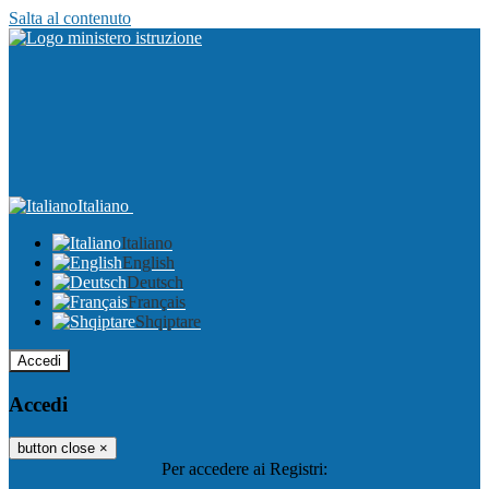
Salta al contenuto
Italiano
Italiano
English
Deutsch
Français
Shqiptare
Accedi
Accedi
button close
×
Per accedere ai Registri: