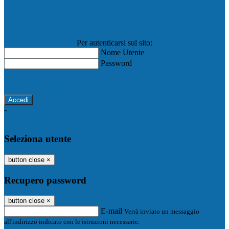
Registro Elettronico Famiglie
Registro Elettronico Docenti
Per autenticarsi sul sito:
Nome Utente
Password
Password dimenticata?
-
Entra con SPID
Entra con CIE
Seleziona utente
button close
×
Recupero password
button close
×
E-mail
Verrà inviato un messaggio
all'indirizzo indicato con le istruzioni necessarie.