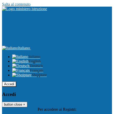
Salta al contenuto
Italiano
Italiano
English
Deutsch
Français
Shqiptare
Accedi
Accedi
button close
×
Per accedere ai Registri: