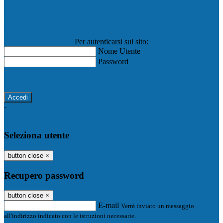
Registro Elettronico Famiglie
Registro Elettronico Docenti
Per autenticarsi sul sito:
Nome Utente
Password
Password dimenticata?
-
Entra con SPID
Entra con CIE
Seleziona utente
button close
×
Recupero password
button close
×
E-mail
Verrà inviato un messaggio
all'indirizzo indicato con le istruzioni necessarie.