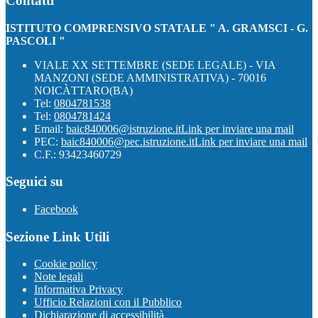
Contatti
ISTITUTO COMPRENSIVO STATALE " A. GRAMSCI - G.
PASCOLI "
VIALE XX SETTEMBRE (SEDE LEGALE) - VIA
MANZONI (SEDE AMMINISTRATIVA) - 70016
NOICÀTTARO(BA)
Tel:
0804781538
Tel:
0804781424
Email:
baic840006@istruzione.it
Link per inviare una mail
PEC:
baic840006@pec.istruzione.it
Link per inviare una mail
C.F.: 93423460729
Seguici su
Facebook
Sezione Link Utili
Cookie policy
Note legali
Informativa Privacy
Ufficio Relazioni con il Pubblico
Dichiarazione di accessibilità