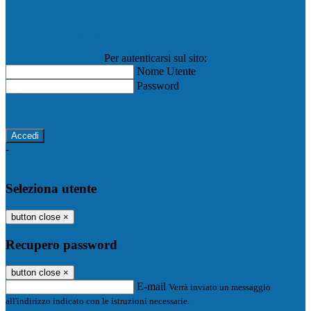
Registro Elettronico Famiglie
Registro Elettronico Docenti
Per autenticarsi sul sito:
Nome Utente
Password
Password dimenticata?
-
Entra con SPID
Entra con CIE
Seleziona utente
button close
×
Recupero password
button close
×
E-mail
Verrà inviato un messaggio
all'indirizzo indicato con le istruzioni necessarie.