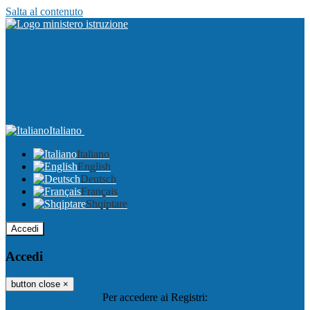
Salta al contenuto
Italiano
Italiano
English
Deutsch
Français
Shqiptare
Accedi
Accedi
button close
×
Per accedere ai Registri: