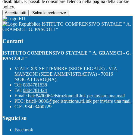
disabilitati. È possibile consultare l'elenco nella pagina della cookie
policy.
Accetta tutti
Salva le preferenze
ISTITUTO COMPRENSIVO STATALE " A.
GRAMSCI - G. PASCOLI "
Contatti
ISTITUTO COMPRENSIVO STATALE " A. GRAMSCI - G.
PASCOLI "
VIALE XX SETTEMBRE (SEDE LEGALE) - VIA
MANZONI (SEDE AMMINISTRATIVA) - 70016
NOICÀTTARO(BA)
Tel:
0804781538
Tel:
0804781424
Email:
baic840006@istruzione.it
Link per inviare una mail
PEC:
baic840006@pec.istruzione.it
Link per inviare una mail
C.F.: 93423460729
Seguici su
Facebook