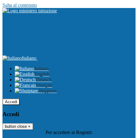
Salta al contenuto
Italiano
Italiano
English
Deutsch
Français
Shqiptare
Accedi
Accedi
button close
×
Per accedere ai Registri: