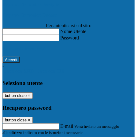
Registro Elettronico Famiglie
Registro Elettronico Docenti
Per autenticarsi sul sito:
Nome Utente
Password
Password dimenticata?
-
Entra con SPID
Entra con CIE
Seleziona utente
button close
×
Recupero password
button close
×
E-mail
Verrà inviato un messaggio
all'indirizzo indicato con le istruzioni necessarie.