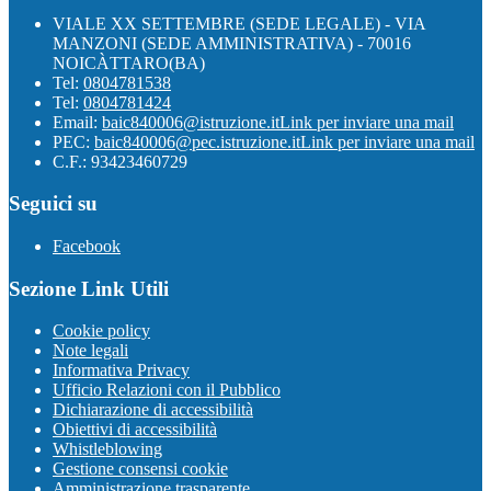
VIALE XX SETTEMBRE (SEDE LEGALE) - VIA
MANZONI (SEDE AMMINISTRATIVA) - 70016
NOICÀTTARO(BA)
Tel:
0804781538
Tel:
0804781424
Email:
baic840006@istruzione.it
Link per inviare una mail
PEC:
baic840006@pec.istruzione.it
Link per inviare una mail
C.F.: 93423460729
Seguici su
Facebook
Sezione Link Utili
Cookie policy
Note legali
Informativa Privacy
Ufficio Relazioni con il Pubblico
Dichiarazione di accessibilità
Obiettivi di accessibilità
Whistleblowing
Gestione consensi cookie
Amministrazione trasparente