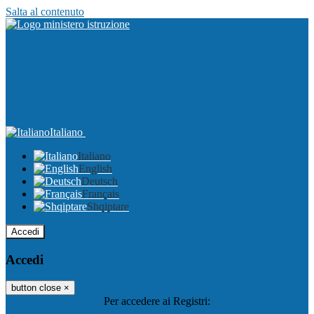
Salta al contenuto
Italiano
Italiano
English
Deutsch
Français
Shqiptare
Accedi
Accedi
button close
×
Per accedere ai Registri: