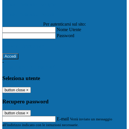
Registro Elettronico Famiglie
Registro Elettronico Docenti
Per autenticarsi sul sito:
Nome Utente
Password
Password dimenticata?
-
Entra con SPID
Entra con CIE
Seleziona utente
button close
×
Recupero password
button close
×
E-mail
Verrà inviato un messaggio
all'indirizzo indicato con le istruzioni necessarie.