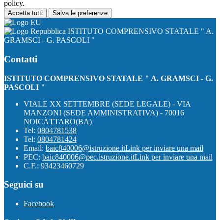
policy.
Accetta tutti
Salva le preferenze
ISTITUTO COMPRENSIVO STATALE " A.
GRAMSCI - G. PASCOLI "
Contatti
ISTITUTO COMPRENSIVO STATALE " A. GRAMSCI - G.
PASCOLI "
VIALE XX SETTEMBRE (SEDE LEGALE) - VIA
MANZONI (SEDE AMMINISTRATIVA) - 70016
NOICÀTTARO(BA)
Tel:
0804781538
Tel:
0804781424
Email:
baic840006@istruzione.it
Link per inviare una mail
PEC:
baic840006@pec.istruzione.it
Link per inviare una mail
C.F.: 93423460729
Seguici su
Facebook