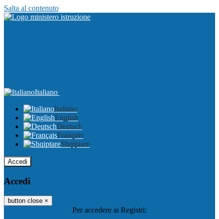
Salta al contenuto
Italiano
Italiano
English
Deutsch
Français
Shqiptare
Accedi
Accedi
button close
×
Per accedere ai Registri: