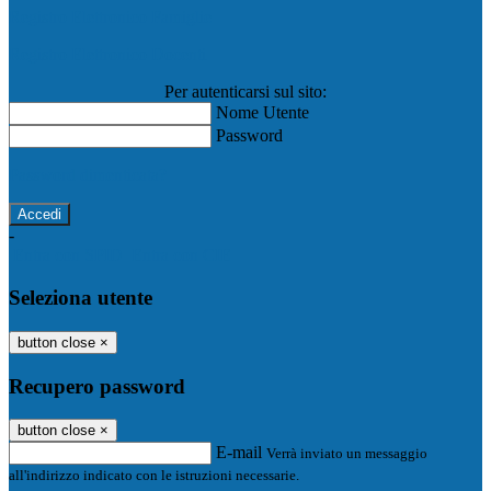
Registro Elettronico Famiglie
Registro Elettronico Docenti
Per autenticarsi sul sito:
Nome Utente
Password
Password dimenticata?
-
Entra con SPID
Entra con CIE
Seleziona utente
button close
×
Recupero password
button close
×
E-mail
Verrà inviato un messaggio
all'indirizzo indicato con le istruzioni necessarie.