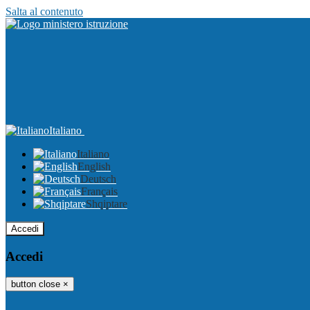
Salta al contenuto
Italiano
Italiano
English
Deutsch
Français
Shqiptare
Accedi
Accedi
button close
×