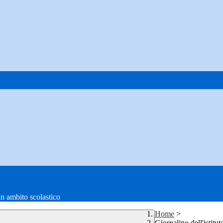
in ambito scolastico
Home
>
Giornalino dell'istitut