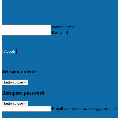
Registro Elettronico Famiglie
Registro Elettronico Docenti
Nome Utente
Password
Password dimenticata?
-
Entra con SPID
Entra con CIE
Seleziona utente
button close
×
Recupero password
button close
×
E-mail
Verrà inviato un messaggio all'indirizz