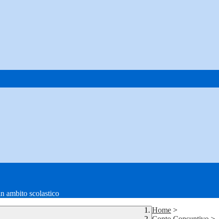
in ambito scolastico
Home
>
Conto Consuntivo
>