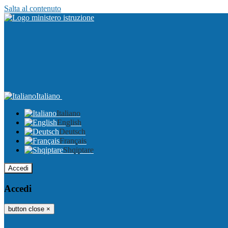
Salta al contenuto
Italiano
Italiano
English
Deutsch
Français
Shqiptare
Accedi
Accedi
button close
×