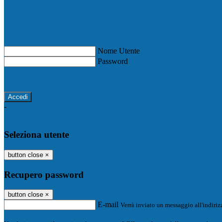
Registro Elettronico Famiglie
Registro Elettronico Docenti
Nome Utente
Password
Password dimenticata?
-
Entra con SPID
Entra con CIE
Seleziona utente
button close
×
Recupero password
button close
×
E-mail
Verrà inviato un messaggio all'indirizz