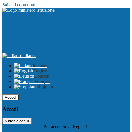
Salta al contenuto
Italiano
Italiano
English
Deutsch
Français
Shqiptare
Accedi
Accedi
button close
×
Per accedere ai Registri: