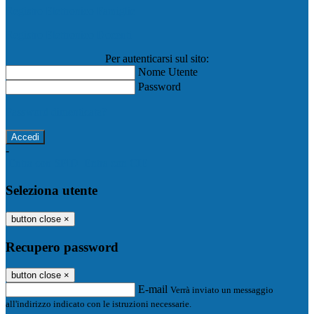
Registro Elettronico Famiglie
Registro Elettronico Docenti
Per autenticarsi sul sito:
Nome Utente
Password
Password dimenticata?
-
Entra con SPID
Entra con CIE
Seleziona utente
button close
×
Recupero password
button close
×
E-mail
Verrà inviato un messaggio
all'indirizzo indicato con le istruzioni necessarie.