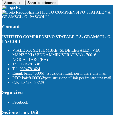
Accetta tutti
Salva le preferenze
ISTITUTO COMPRENSIVO STATALE " A.
GRAMSCI - G. PASCOLI "
Contatti
ISTITUTO COMPRENSIVO STATALE " A. GRAMSCI - G.
PASCOLI "
VIALE XX SETTEMBRE (SEDE LEGALE) - VIA
MANZONI (SEDE AMMINISTRATIVA) - 70016
NOICÀTTARO(BA)
Tel:
0804781538
Tel:
0804781424
Email:
baic840006@istruzione.it
Link per inviare una mail
PEC:
baic840006@pec.istruzione.it
Link per inviare una mail
C.F.: 93423460729
Seguici su
Facebook
Sezione Link Utili