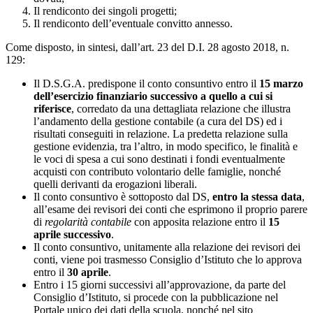
Il rendiconto dei singoli progetti;
Il rendiconto dell’eventuale convitto annesso.
Come disposto, in sintesi, dall’art. 23 del D.I. 28 agosto 2018, n.
129:
Il D.S.G.A. predispone il conto consuntivo entro il
15 marzo
dell’esercizio finanziario successivo a quello a cui si
riferisce
, corredato da una dettagliata relazione che illustra
l’andamento della gestione contabile (a cura del DS) ed i
risultati conseguiti in relazione. La predetta relazione sulla
gestione evidenzia, tra l’altro, in modo specifico, le finalità e
le voci di spesa a cui sono destinati i fondi eventualmente
acquisti con contributo volontario delle famiglie, nonché
quelli derivanti da erogazioni liberali.
Il conto consuntivo è sottoposto dal DS,
entro la stessa data
,
all’esame dei revisori dei conti che esprimono il proprio parere
di
regolarità contabile
con apposita relazione entro il
15
aprile
successivo
.
Il conto consuntivo, unitamente alla relazione dei revisori dei
conti, viene poi trasmesso Consiglio d’Istituto che lo approva
entro il
30 aprile
.
Entro i 15 giorni successivi all’approvazione, da parte del
Consiglio d’Istituto, si procede con la pubblicazione nel
Portale unico dei dati della scuola, nonché nel sito