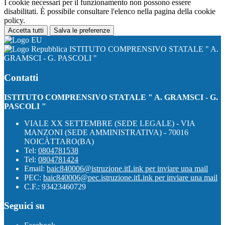
I cookie necessari per il funzionamento non possono essere
disabilitati. È possibile consultare l'elenco nella pagina della cookie
policy.
Accetta tutti
Salva le preferenze
ISTITUTO COMPRENSIVO STATALE " A.
GRAMSCI - G. PASCOLI "
Contatti
ISTITUTO COMPRENSIVO STATALE " A. GRAMSCI - G.
PASCOLI "
VIALE XX SETTEMBRE (SEDE LEGALE) - VIA
MANZONI (SEDE AMMINISTRATIVA) - 70016
NOICÀTTARO(BA)
Tel:
0804781538
Tel:
0804781424
Email:
baic840006@istruzione.it
Link per inviare una mail
PEC:
baic840006@pec.istruzione.it
Link per inviare una mail
C.F.: 93423460729
Seguici su