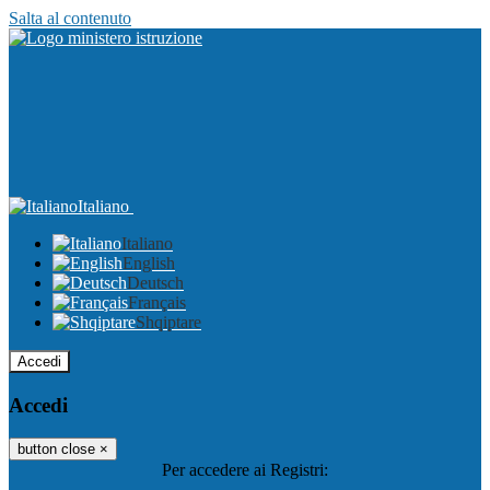
Salta al contenuto
Italiano
Italiano
English
Deutsch
Français
Shqiptare
Accedi
Accedi
button close
×
Per accedere ai Registri: