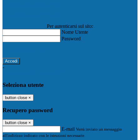
Registro Elettronico Famiglie
Registro Elettronico Docenti
Per autenticarsi sul sito:
Nome Utente
Password
Password dimenticata?
-
Entra con SPID
Entra con CIE
Seleziona utente
button close
×
Recupero password
button close
×
E-mail
Verrà inviato un messaggio
all'indirizzo indicato con le istruzioni necessarie.