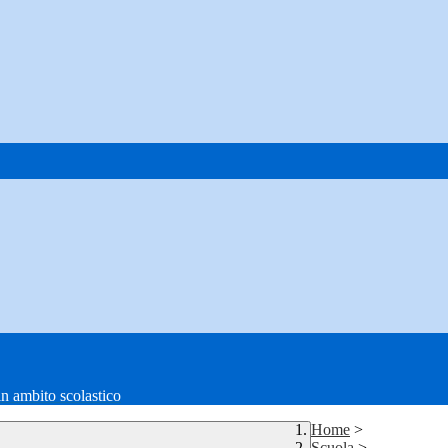
in ambito scolastico
Home
>
Scuola
>