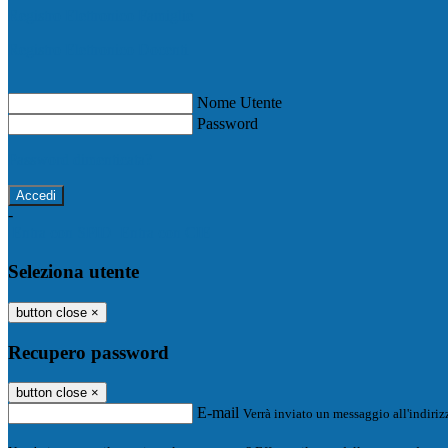
Registro Elettronico Famiglie
Registro Elettronico Docenti
Nome Utente
Password
Password dimenticata?
-
Entra con SPID
Entra con CIE
Seleziona utente
button close
×
Recupero password
button close
×
E-mail
Verrà inviato un messaggio all'indirizz