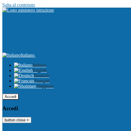
Salta al contenuto
Italiano
Italiano
English
Deutsch
Français
Shqiptare
Accedi
Accedi
button close
×