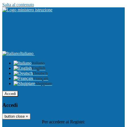
Salta al contenuto
Italiano
Italiano
English
Deutsch
Français
Shqiptare
Accedi
Accedi
button close
×
Per accedere ai Registri: