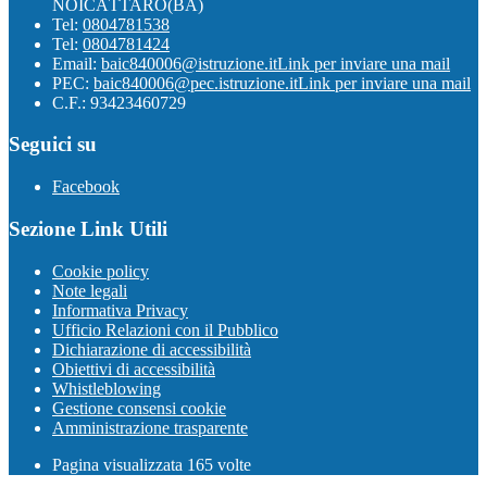
NOICÀTTARO(BA)
Tel:
0804781538
Tel:
0804781424
Email:
baic840006@istruzione.it
Link per inviare una mail
PEC:
baic840006@pec.istruzione.it
Link per inviare una mail
C.F.: 93423460729
Seguici su
Facebook
Sezione Link Utili
Cookie policy
Note legali
Informativa Privacy
Ufficio Relazioni con il Pubblico
Dichiarazione di accessibilità
Obiettivi di accessibilità
Whistleblowing
Gestione consensi cookie
Amministrazione trasparente
Pagina visualizzata
165
volte