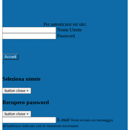
Registro Elettronico Famiglie
Registro Elettronico Docenti
Per autenticarsi sul sito:
Nome Utente
Password
Password dimenticata?
-
Entra con SPID
Entra con CIE
Seleziona utente
button close
×
Recupero password
button close
×
E-mail
Verrà inviato un messaggio
all'indirizzo indicato con le istruzioni necessarie.