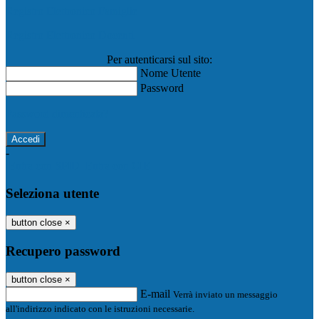
Registro Elettronico Famiglie
Registro Elettronico Docenti
Per autenticarsi sul sito:
Nome Utente
Password
Password dimenticata?
-
Entra con SPID
Entra con CIE
Seleziona utente
button close
×
Recupero password
button close
×
E-mail
Verrà inviato un messaggio
all'indirizzo indicato con le istruzioni necessarie.