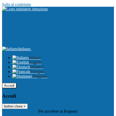
Salta al contenuto
Italiano
Italiano
English
Deutsch
Français
Shqiptare
Accedi
Accedi
button close
×
Per accedere ai Registri: