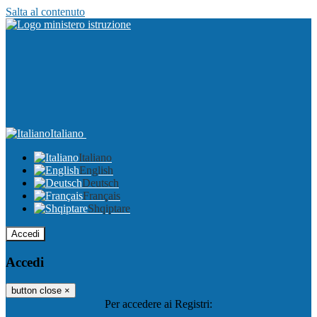
Salta al contenuto
Italiano
Italiano
English
Deutsch
Français
Shqiptare
Accedi
Accedi
button close
×
Per accedere ai Registri: