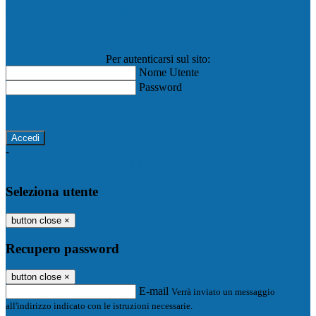
Registro Elettronico Famiglie
Registro Elettronico Docenti
Per autenticarsi sul sito:
Nome Utente
Password
Password dimenticata?
-
Entra con SPID
Entra con CIE
Seleziona utente
button close
×
Recupero password
button close
×
E-mail
Verrà inviato un messaggio
all'indirizzo indicato con le istruzioni necessarie.