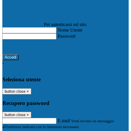
Registro Elettronico Famiglie
Registro Elettronico Docenti
Per autenticarsi sul sito:
Nome Utente
Password
Password dimenticata?
-
Entra con SPID
Entra con CIE
Seleziona utente
button close
×
Recupero password
button close
×
E-mail
Verrà inviato un messaggio
all'indirizzo indicato con le istruzioni necessarie.