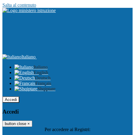
Salta al contenuto
Italiano
Italiano
English
Deutsch
Français
Shqiptare
Accedi
Accedi
button close
×
Per accedere ai Registri: