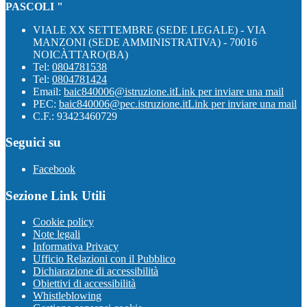
PASCOLI "
VIALE XX SETTEMBRE (SEDE LEGALE) - VIA
MANZONI (SEDE AMMINISTRATIVA) - 70016
NOICÀTTARO(BA)
Tel:
0804781538
Tel:
0804781424
Email:
baic840006@istruzione.it
Link per inviare una mail
PEC:
baic840006@pec.istruzione.it
Link per inviare una mail
C.F.: 93423460729
Seguici su
Facebook
Sezione Link Utili
Cookie policy
Note legali
Informativa Privacy
Ufficio Relazioni con il Pubblico
Dichiarazione di accessibilità
Obiettivi di accessibilità
Whistleblowing