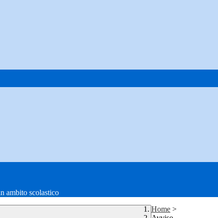
in ambito scolastico
Home
>
Avviso