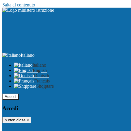
Salta al contenuto
Italiano
Italiano
English
Deutsch
Français
Shqiptare
Accedi
Accedi
button close
×