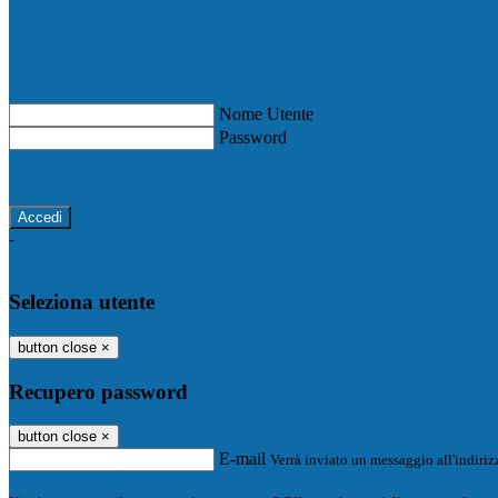
Registro Elettronico Famiglie
Registro Elettronico Docenti
Nome Utente
Password
Password dimenticata?
-
Entra con SPID
Entra con CIE
Seleziona utente
button close
×
Recupero password
button close
×
E-mail
Verrà inviato un messaggio all'indirizz