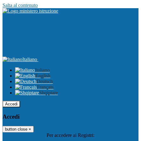
Salta al contenuto
Italiano
Italiano
English
Deutsch
Français
Shqiptare
Accedi
Accedi
button close
×
Per accedere ai Registri: