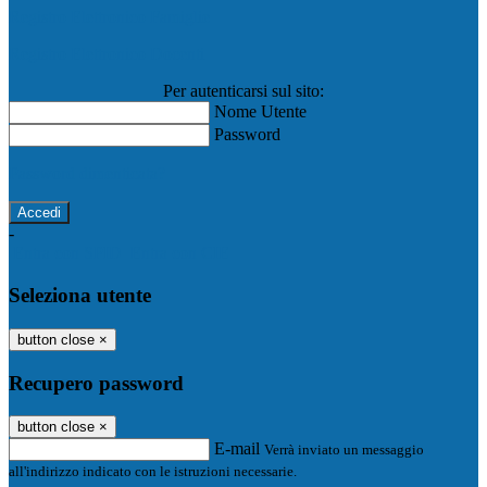
Registro Elettronico Famiglie
Registro Elettronico Docenti
Per autenticarsi sul sito:
Nome Utente
Password
Password dimenticata?
-
Entra con SPID
Entra con CIE
Seleziona utente
button close
×
Recupero password
button close
×
E-mail
Verrà inviato un messaggio
all'indirizzo indicato con le istruzioni necessarie.