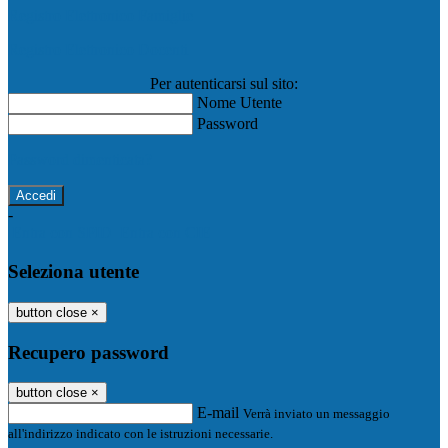
Registro Elettronico Famiglie
Registro Elettronico Docenti
Per autenticarsi sul sito:
Nome Utente
Password
Password dimenticata?
-
Entra con SPID
Entra con CIE
Seleziona utente
button close
×
Recupero password
button close
×
E-mail
Verrà inviato un messaggio
all'indirizzo indicato con le istruzioni necessarie.