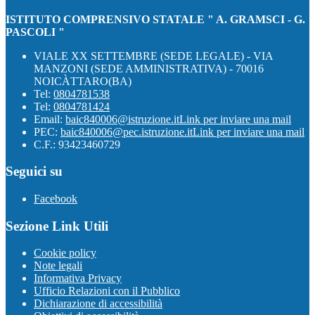
ISTITUTO COMPRENSIVO STATALE " A. GRAMSCI - G.
PASCOLI "
VIALE XX SETTEMBRE (SEDE LEGALE) - VIA
MANZONI (SEDE AMMINISTRATIVA) - 70016
NOICÀTTARO(BA)
Tel:
0804781538
Tel:
0804781424
Email:
baic840006@istruzione.it
Link per inviare una mail
PEC:
baic840006@pec.istruzione.it
Link per inviare una mail
C.F.: 93423460729
Seguici su
Facebook
Sezione Link Utili
Cookie policy
Note legali
Informativa Privacy
Ufficio Relazioni con il Pubblico
Dichiarazione di accessibilità