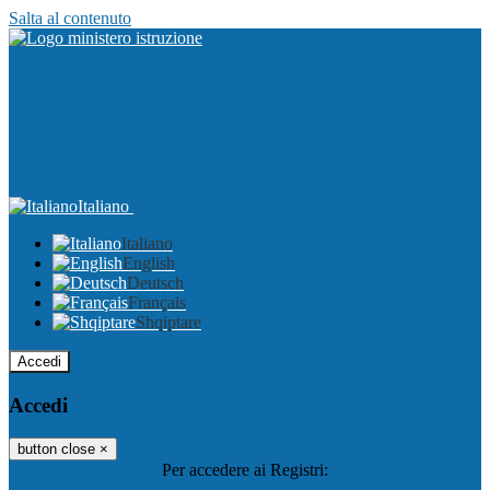
Salta al contenuto
Italiano
Italiano
English
Deutsch
Français
Shqiptare
Accedi
Accedi
button close
×
Per accedere ai Registri: