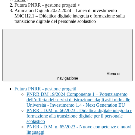
Futura PNRR - gestione progetti
>
Animatori Digitali 2022-2024 – Linea di investimento
M4C1I2.1 – Didattica digitale integrata e formazione sulla
transizione digitale del personale scolastico
Menu di
navigazione
Futura PNRR - gestione progetti
PNRR DM 19/2024 Componente 1 – Potenziamento
dell’offerta dei servizi di istruzione: dagli asili nido alle
Università - Investimento 1.4 - Next Generation EU
PNRR - D.M. n. 66/2023 - Didattica digitale integrata e
formazione alla transizione digitale per il personale
scolastico
PNRR - D.M. n. 65/2023 - Nuove competenze e nuovi
linguaggi