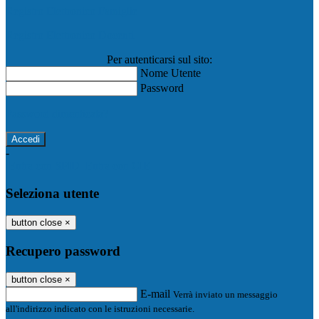
Registro Elettronico Famiglie
Registro Elettronico Docenti
Per autenticarsi sul sito:
Nome Utente
Password
Password dimenticata?
-
Entra con SPID
Entra con CIE
Seleziona utente
button close
×
Recupero password
button close
×
E-mail
Verrà inviato un messaggio
all'indirizzo indicato con le istruzioni necessarie.