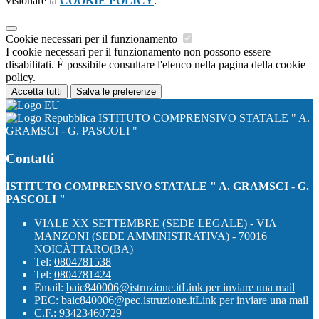
visionare la
COOKIE POLICY
.
Cookie necessari per il funzionamento
I cookie necessari per il funzionamento non possono essere
disabilitati. È possibile consultare l'elenco nella pagina della cookie
policy.
Accetta tutti
Salva le preferenze
ISTITUTO COMPRENSIVO STATALE " A.
GRAMSCI - G. PASCOLI "
Contatti
ISTITUTO COMPRENSIVO STATALE " A. GRAMSCI - G.
PASCOLI "
VIALE XX SETTEMBRE (SEDE LEGALE) - VIA
MANZONI (SEDE AMMINISTRATIVA) - 70016
NOICÀTTARO(BA)
Tel:
0804781538
Tel:
0804781424
Email:
baic840006@istruzione.it
Link per inviare una mail
PEC:
baic840006@pec.istruzione.it
Link per inviare una mail
C.F.: 93423460729