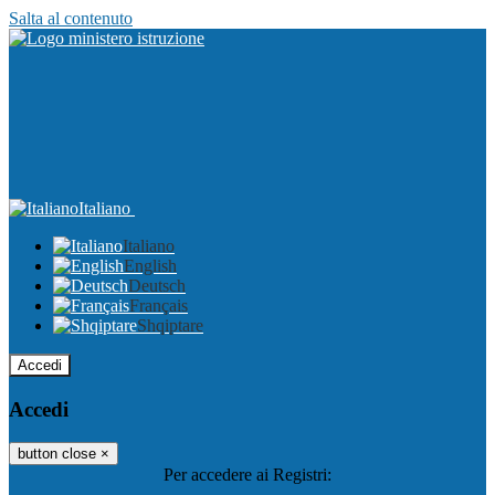
Salta al contenuto
Italiano
Italiano
English
Deutsch
Français
Shqiptare
Accedi
Accedi
button close
×
Per accedere ai Registri: