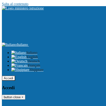
Salta al contenuto
Italiano
Italiano
English
Deutsch
Français
Shqiptare
Accedi
Accedi
button close
×