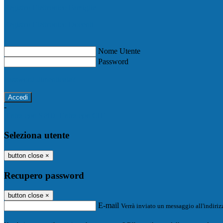
Registro Elettronico Famiglie
Registro Elettronico Docenti
Nome Utente
Password
Password dimenticata?
-
Entra con SPID
Entra con CIE
Seleziona utente
button close
×
Recupero password
button close
×
E-mail
Verrà inviato un messaggio all'indirizz