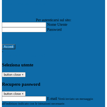
Registro Elettronico Famiglie
Registro Elettronico Docenti
Per autenticarsi sul sito:
Nome Utente
Password
Password dimenticata?
-
Entra con SPID
Entra con CIE
Seleziona utente
button close
×
Recupero password
button close
×
E-mail
Verrà inviato un messaggio
all'indirizzo indicato con le istruzioni necessarie.