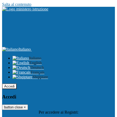
Salta al contenuto
Italiano
Italiano
English
Deutsch
Français
Shqiptare
Accedi
Accedi
button close
×
Per accedere ai Registri: