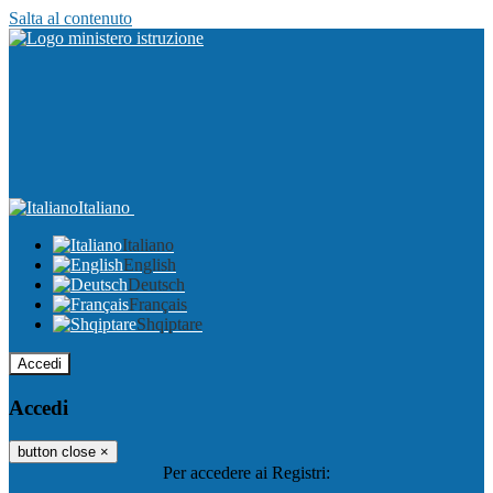
Salta al contenuto
Italiano
Italiano
English
Deutsch
Français
Shqiptare
Accedi
Accedi
button close
×
Per accedere ai Registri: