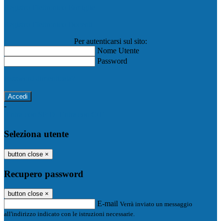
Registro Elettronico Famiglie
Registro Elettronico Docenti
Per autenticarsi sul sito:
Nome Utente
Password
Password dimenticata?
-
Entra con SPID
Entra con CIE
Seleziona utente
button close
×
Recupero password
button close
×
E-mail
Verrà inviato un messaggio
all'indirizzo indicato con le istruzioni necessarie.