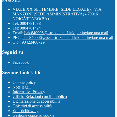
PASCOLI "
VIALE XX SETTEMBRE (SEDE LEGALE) - VIA
MANZONI (SEDE AMMINISTRATIVA) - 70016
NOICÀTTARO(BA)
Tel:
0804781538
Tel:
0804781424
Email:
baic840006@istruzione.it
Link per inviare una mail
PEC:
baic840006@pec.istruzione.it
Link per inviare una mail
C.F.: 93423460729
Seguici su
Facebook
Sezione Link Utili
Cookie policy
Note legali
Informativa Privacy
Ufficio Relazioni con il Pubblico
Dichiarazione di accessibilità
Obiettivi di accessibilità
Whistleblowing
Gestione consensi cookie