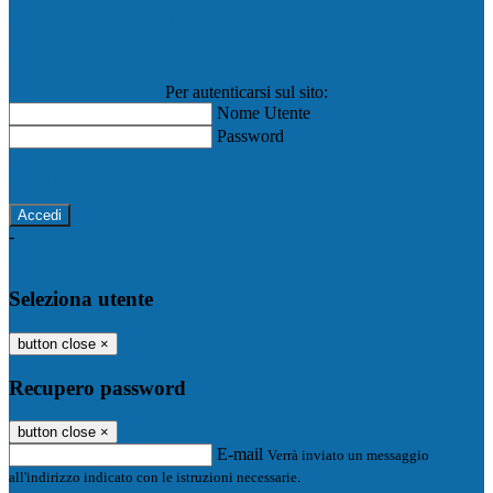
Registro Elettronico Famiglie
Registro Elettronico Docenti
Per autenticarsi sul sito:
Nome Utente
Password
Password dimenticata?
-
Entra con SPID
Entra con CIE
Seleziona utente
button close
×
Recupero password
button close
×
E-mail
Verrà inviato un messaggio
all'indirizzo indicato con le istruzioni necessarie.