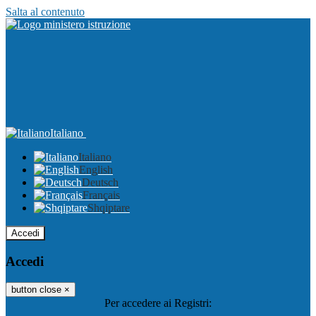
Salta al contenuto
Italiano
Italiano
English
Deutsch
Français
Shqiptare
Accedi
Accedi
button close
×
Per accedere ai Registri: