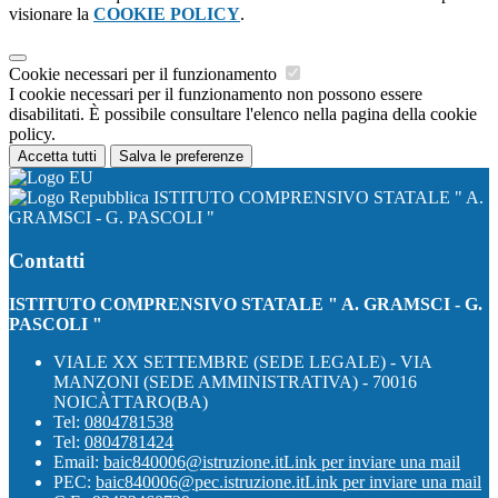
visionare la
COOKIE POLICY
.
Cookie necessari per il funzionamento
I cookie necessari per il funzionamento non possono essere
disabilitati. È possibile consultare l'elenco nella pagina della cookie
policy.
Accetta tutti
Salva le preferenze
ISTITUTO COMPRENSIVO STATALE " A.
GRAMSCI - G. PASCOLI "
Contatti
ISTITUTO COMPRENSIVO STATALE " A. GRAMSCI - G.
PASCOLI "
VIALE XX SETTEMBRE (SEDE LEGALE) - VIA
MANZONI (SEDE AMMINISTRATIVA) - 70016
NOICÀTTARO(BA)
Tel:
0804781538
Tel:
0804781424
Email:
baic840006@istruzione.it
Link per inviare una mail
PEC:
baic840006@pec.istruzione.it
Link per inviare una mail