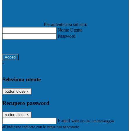
Registro Elettronico Famiglie
Registro Elettronico Docenti
Per autenticarsi sul sito:
Nome Utente
Password
Password dimenticata?
-
Entra con SPID
Entra con CIE
Seleziona utente
button close
×
Recupero password
button close
×
E-mail
Verrà inviato un messaggio
all'indirizzo indicato con le istruzioni necessarie.