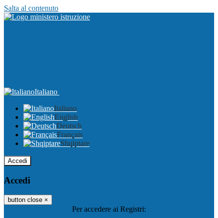
Salta al contenuto
Italiano
Italiano
English
Deutsch
Français
Shqiptare
Accedi
Accedi
button close
×
Per accedere ai Registri: