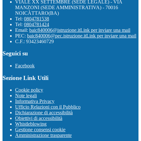
VIALE XX SETTEMBRE (SEDE LEGALE) - VIA
MANZONI (SEDE AMMINISTRATIVA) - 70016
NOICÀTTARO(BA)
Tel:
0804781538
Tel:
0804781424
Email:
baic840006@istruzione.it
Link per inviare una mail
PEC:
baic840006@pec.istruzione.it
Link per inviare una mail
C.F.: 93423460729
Seguici su
Facebook
Sezione Link Utili
Cookie policy
Note legali
Informativa Privacy
Ufficio Relazioni con il Pubblico
Dichiarazione di accessibilità
Obiettivi di accessibilità
Whistleblowing
Gestione consensi cookie
Amministrazione trasparente