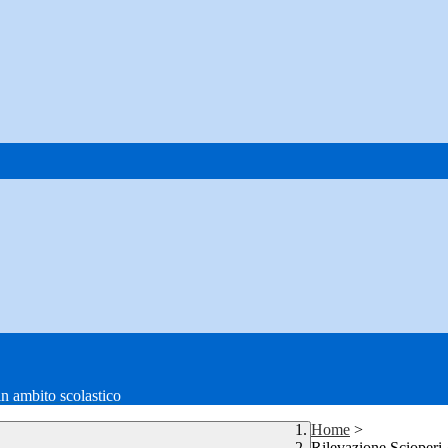
in ambito scolastico
Home
>
Rilevazione Scioperi