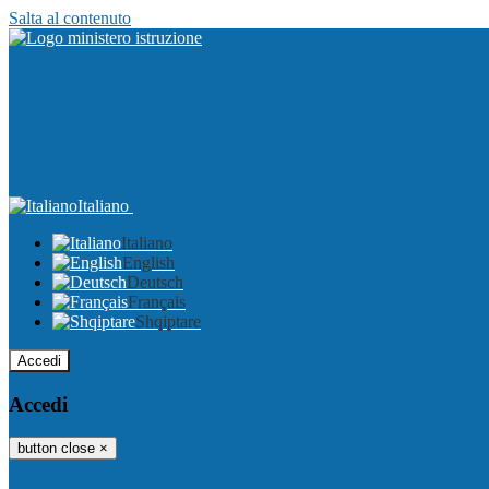
Salta al contenuto
Italiano
Italiano
English
Deutsch
Français
Shqiptare
Accedi
Accedi
button close
×