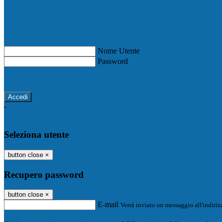
Registro Elettronico Famiglie
Registro Elettronico Docenti
Nome Utente
Password
Password dimenticata?
-
Entra con SPID
Entra con CIE
Seleziona utente
button close
×
Recupero password
button close
×
E-mail
Verrà inviato un messaggio all'indirizz