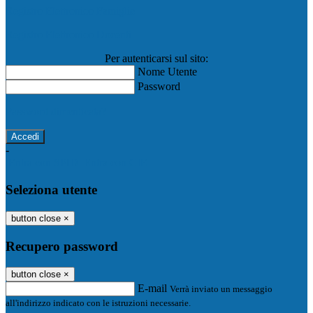
Registro Elettronico Famiglie
Registro Elettronico Docenti
Per autenticarsi sul sito:
Nome Utente
Password
Password dimenticata?
-
Entra con SPID
Entra con CIE
Seleziona utente
button close
×
Recupero password
button close
×
E-mail
Verrà inviato un messaggio
all'indirizzo indicato con le istruzioni necessarie.