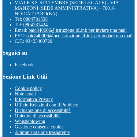
VIALE XX SETTEMBRE (SEDE LEGALE) - VIA
MANZONI (SEDE AMMINISTRATIVA) - 70016
NOICÀTTARO(BA)
Tel:
0804781538
Tel:
0804781424
Email:
baic840006@istruzione.it
Link per inviare una mail
PEC:
baic840006@pec.istruzione.it
Link per inviare una mail
C.F.: 93423460729
Seguici su
Facebook
Sezione Link Utili
Cookie policy
Note legali
Informativa Privacy
Ufficio Relazioni con il Pubblico
Dichiarazione di accessibilità
Obiettivi di accessibilità
Whistleblowing
Gestione consensi cookie
Amministrazione trasparente