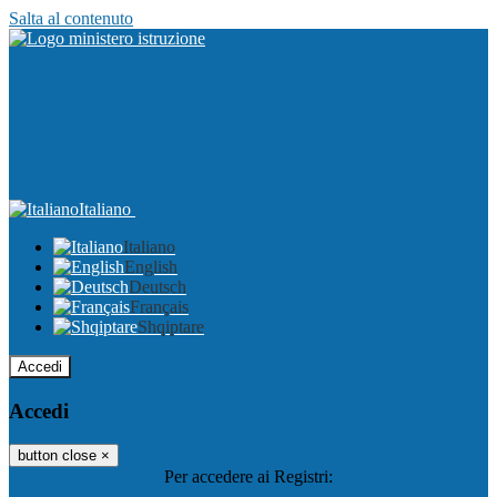
Salta al contenuto
Italiano
Italiano
English
Deutsch
Français
Shqiptare
Accedi
Accedi
button close
×
Per accedere ai Registri: