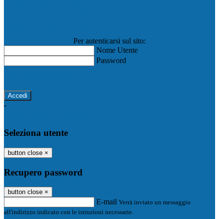
Registro Elettronico Famiglie
Registro Elettronico Docenti
Per autenticarsi sul sito:
Nome Utente
Password
Password dimenticata?
-
Entra con SPID
Entra con CIE
Seleziona utente
button close
×
Recupero password
button close
×
E-mail
Verrà inviato un messaggio
all'indirizzo indicato con le istruzioni necessarie.