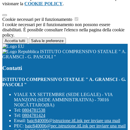
visionare la
COOKIE POLICY
.
Cookie necessari per il funzionamento
I cookie necessari per il funzionamento non possono essere
disabilitati. È possibile consultare l'elenco nella pagina della cookie
policy.
Accetta tutti
Salva le preferenze
ISTITUTO COMPRENSIVO STATALE " A.
GRAMSCI - G. PASCOLI "
Contatti
ISTITUTO COMPRENSIVO STATALE " A. GRAMSCI - G.
PASCOLI "
VIALE XX SETTEMBRE (SEDE LEGALE) - VIA
MANZONI (SEDE AMMINISTRATIVA) - 70016
NOICÀTTARO(BA)
Tel:
0804781538
Tel:
0804781424
Email:
baic840006@istruzione.it
Link per inviare una mail
PEC:
baic840006@pec.istruzione.it
Link per inviare una mail