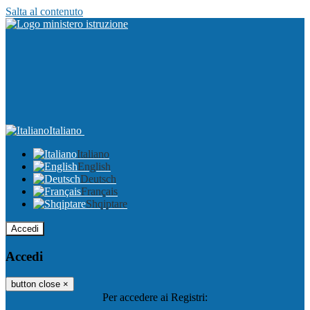
Salta al contenuto
Italiano
Italiano
English
Deutsch
Français
Shqiptare
Accedi
Accedi
button close
×
Per accedere ai Registri: