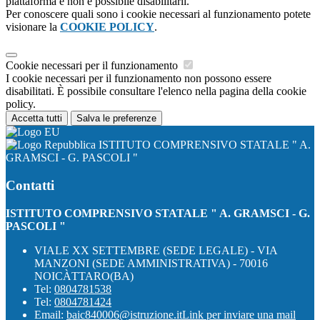
piattaforma e non è possibile disabilitarli.
Per conoscere quali sono i cookie necessari al funzionamento potete
visionare la
COOKIE POLICY
.
Cookie necessari per il funzionamento
I cookie necessari per il funzionamento non possono essere
disabilitati. È possibile consultare l'elenco nella pagina della cookie
policy.
Accetta tutti
Salva le preferenze
ISTITUTO COMPRENSIVO STATALE " A.
GRAMSCI - G. PASCOLI "
Contatti
ISTITUTO COMPRENSIVO STATALE " A. GRAMSCI - G.
PASCOLI "
VIALE XX SETTEMBRE (SEDE LEGALE) - VIA
MANZONI (SEDE AMMINISTRATIVA) - 70016
NOICÀTTARO(BA)
Tel:
0804781538
Tel:
0804781424
Email:
baic840006@istruzione.it
Link per inviare una mail