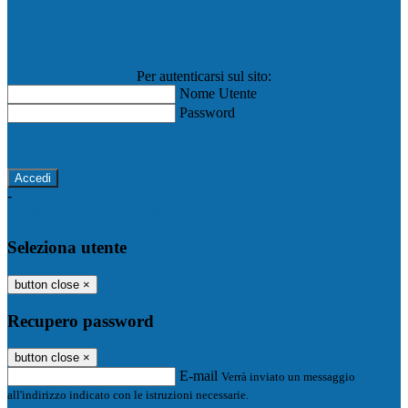
Registro Elettronico Famiglie
Registro Elettronico Docenti
Per autenticarsi sul sito:
Nome Utente
Password
Password dimenticata?
-
Entra con SPID
Entra con CIE
Seleziona utente
button close
×
Recupero password
button close
×
E-mail
Verrà inviato un messaggio
all'indirizzo indicato con le istruzioni necessarie.