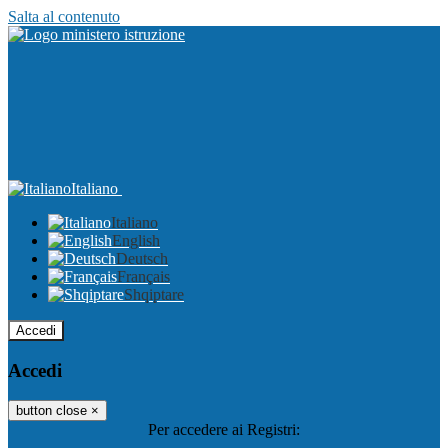
Salta al contenuto
Italiano
Italiano
English
Deutsch
Français
Shqiptare
Accedi
Accedi
button close
×
Per accedere ai Registri: