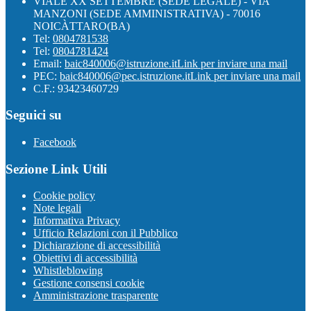
VIALE XX SETTEMBRE (SEDE LEGALE) - VIA
MANZONI (SEDE AMMINISTRATIVA) - 70016
NOICÀTTARO(BA)
Tel:
0804781538
Tel:
0804781424
Email:
baic840006@istruzione.it
Link per inviare una mail
PEC:
baic840006@pec.istruzione.it
Link per inviare una mail
C.F.: 93423460729
Seguici su
Facebook
Sezione Link Utili
Cookie policy
Note legali
Informativa Privacy
Ufficio Relazioni con il Pubblico
Dichiarazione di accessibilità
Obiettivi di accessibilità
Whistleblowing
Gestione consensi cookie
Amministrazione trasparente