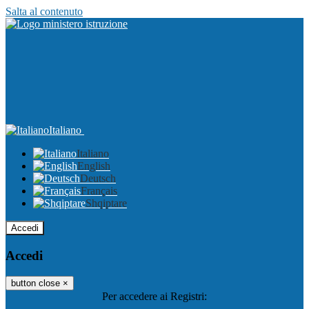
Salta al contenuto
Italiano
Italiano
English
Deutsch
Français
Shqiptare
Accedi
Accedi
button close
×
Per accedere ai Registri: