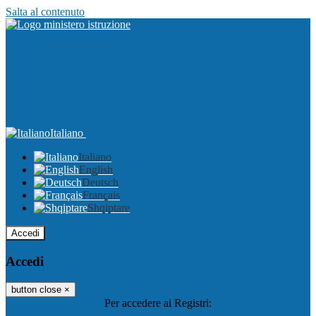
Salta al contenuto
Italiano
Italiano
English
Deutsch
Français
Shqiptare
Accedi
Accedi
button close
×
Per accedere ai Registri: