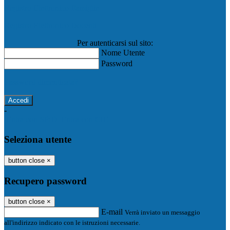
Registro Elettronico Famiglie
Registro Elettronico Docenti
Per autenticarsi sul sito:
Nome Utente
Password
Password dimenticata?
-
Entra con SPID
Entra con CIE
Seleziona utente
button close
×
Recupero password
button close
×
E-mail
Verrà inviato un messaggio
all'indirizzo indicato con le istruzioni necessarie.