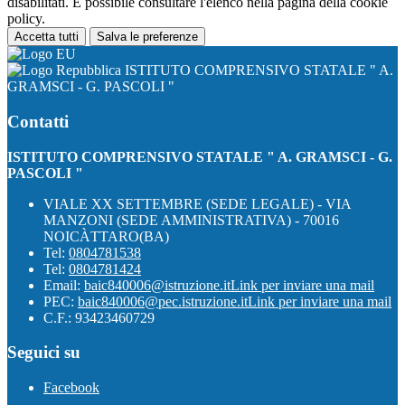
disabilitati. È possibile consultare l'elenco nella pagina della cookie
policy.
Accetta tutti
Salva le preferenze
ISTITUTO COMPRENSIVO STATALE " A.
GRAMSCI - G. PASCOLI "
Contatti
ISTITUTO COMPRENSIVO STATALE " A. GRAMSCI - G.
PASCOLI "
VIALE XX SETTEMBRE (SEDE LEGALE) - VIA
MANZONI (SEDE AMMINISTRATIVA) - 70016
NOICÀTTARO(BA)
Tel:
0804781538
Tel:
0804781424
Email:
baic840006@istruzione.it
Link per inviare una mail
PEC:
baic840006@pec.istruzione.it
Link per inviare una mail
C.F.: 93423460729
Seguici su
Facebook