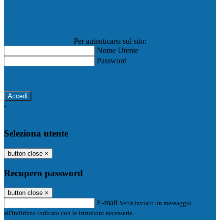
Registro Elettronico Famiglie
Registro Elettronico Docenti
Per autenticarsi sul sito:
Nome Utente
Password
Password dimenticata?
-
Entra con SPID
Entra con CIE
Seleziona utente
button close
×
Recupero password
button close
×
E-mail
Verrà inviato un messaggio
all'indirizzo indicato con le istruzioni necessarie.