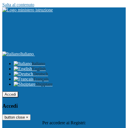
Salta al contenuto
Italiano
Italiano
English
Deutsch
Français
Shqiptare
Accedi
Accedi
button close
×
Per accedere ai Registri: