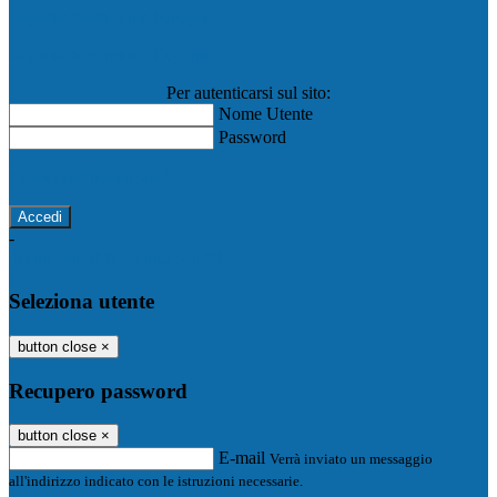
Registro Elettronico Famiglie
Registro Elettronico Docenti
Per autenticarsi sul sito:
Nome Utente
Password
Password dimenticata?
-
Entra con SPID
Entra con CIE
Seleziona utente
button close
×
Recupero password
button close
×
E-mail
Verrà inviato un messaggio
all'indirizzo indicato con le istruzioni necessarie.