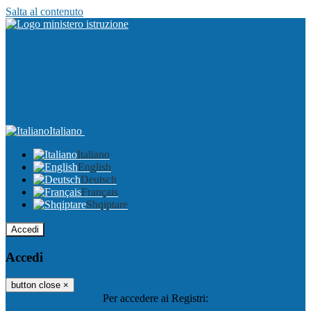
Salta al contenuto
Italiano
Italiano
English
Deutsch
Français
Shqiptare
Accedi
Accedi
button close
×
Per accedere ai Registri: