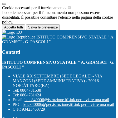
Cookie necessari per il funzionamento
I cookie necessari per il funzionamento non possono essere
disabilitati. È possibile consultare l'elenco nella pagina della cookie
policy.
Accetta tutti
Salva le preferenze
ISTITUTO COMPRENSIVO STATALE " A.
GRAMSCI - G. PASCOLI "
Contatti
ISTITUTO COMPRENSIVO STATALE " A. GRAMSCI - G.
PASCOLI "
VIALE XX SETTEMBRE (SEDE LEGALE) - VIA
MANZONI (SEDE AMMINISTRATIVA) - 70016
NOICÀTTARO(BA)
Tel:
0804781538
Tel:
0804781424
Email:
baic840006@istruzione.it
Link per inviare una mail
PEC:
baic840006@pec.istruzione.it
Link per inviare una mail
C.F.: 93423460729