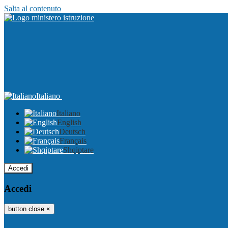
Salta al contenuto
Italiano
Italiano
English
Deutsch
Français
Shqiptare
Accedi
Accedi
button close
×