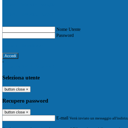
Registro Elettronico Famiglie
Registro Elettronico Docenti
Nome Utente
Password
Password dimenticata?
-
Entra con SPID
Entra con CIE
Seleziona utente
button close
×
Recupero password
button close
×
E-mail
Verrà inviato un messaggio all'indirizz