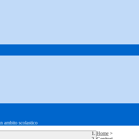
in ambito scolastico
Home
>
Genitori